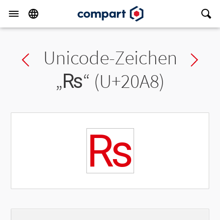
Unicode-Zeichen
Previous char
Ne
„
₨
“ (U+20A8)
₨