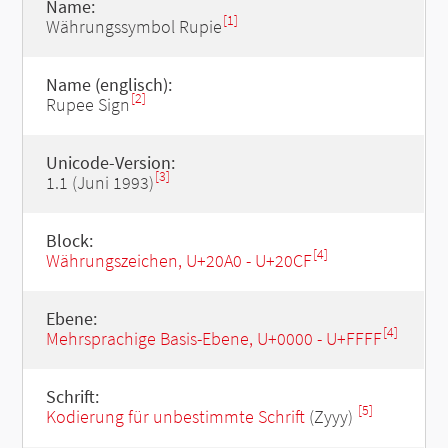
Name:
[1]
Währungssymbol Rupie
Name (englisch):
[2]
Rupee Sign
Unicode-Version:
[3]
1.1 (Juni 1993)
Block:
[4]
Währungszeichen, U+20A0 - U+20CF
Ebene:
[4]
Mehrsprachige Basis-Ebene, U+0000 - U+FFFF
Schrift:
[5]
Kodierung für unbestimmte Schrift
(Zyyy)