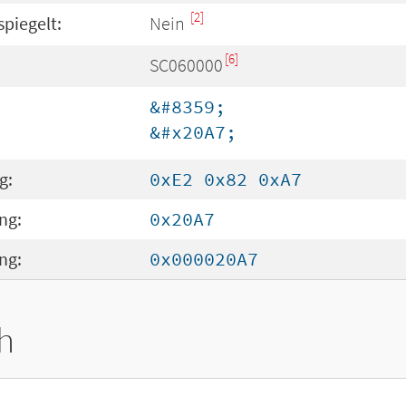
[2]
spiegelt:
Nein
[6]
SC060000
&#8359;
&#x20A7;
g:
0xE2 0x82 0xA7
ng:
0x20A7
ng:
0x000020A7
h