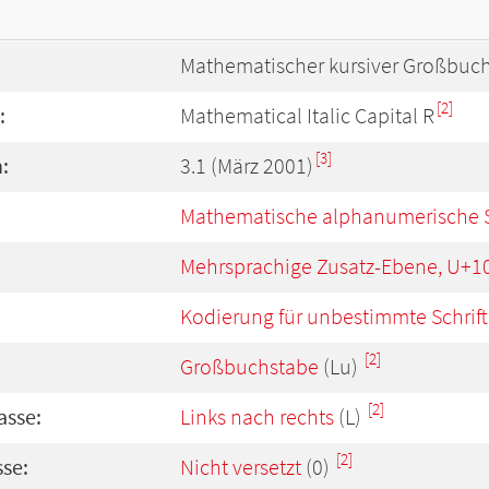
Mathematischer kursiver Großbuc
[2]
:
Mathematical Italic Capital R
[3]
:
3.1 (März 2001)
Mathematische alphanumerische 
Mehrsprachige Zusatz-Ebene, U+1
Kodierung für unbestimmte Schrift
[2]
Großbuchstabe
(Lu)
[2]
asse:
Links nach rechts
(L)
[2]
se:
Nicht versetzt
(0)