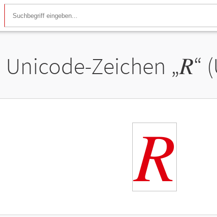
Unicode-Zeichen „
𝑅
“ 
𝑅