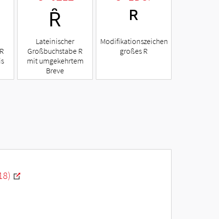
Ȓ
ᴿ
Lateinischer
Modifikationszeichen
 R
Großbuchstabe R
großes R
is
mit umgekehrtem
Breve
18)