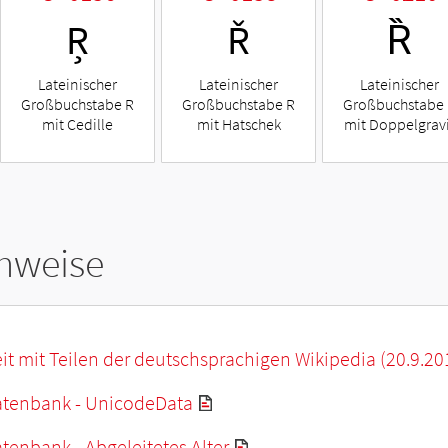
Ŗ
Ř
Ȑ
Lateinischer
Lateinischer
Lateinischer
Großbuchstabe R
Großbuchstabe R
Großbuchstabe
mit Cedille
mit Hatschek
mit Doppelgrav
hweise
it mit Teilen der deutschsprachigen Wikipedia (20.9.20
tenbank - UnicodeData
enbank - Abgeleitetes Alter