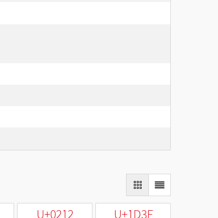
U+0212
U+1D3F