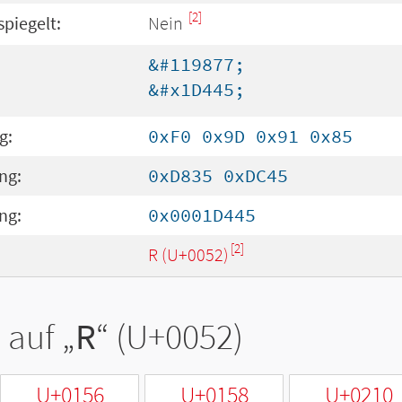
[2]
spiegelt:
Nein
&#119877;
&#x1D445;
g:
0xF0 0x9D 0x91 0x85
ng:
0xD835 0xDC45
ng:
0x0001D445
[2]
R (U+0052)
 auf „
R
“ (U+0052)
U+0156
U+0158
U+0210