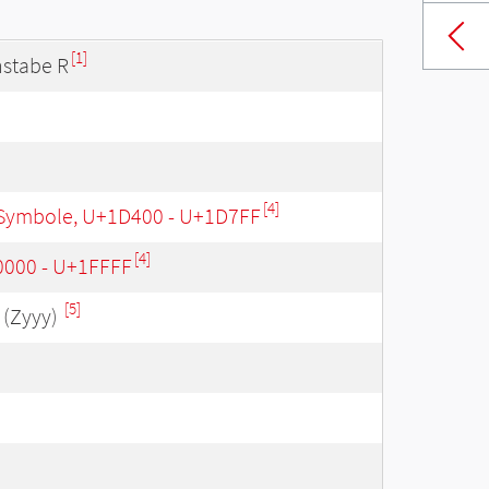
[1]
hstabe R
[4]
Symbole, U+1D400 - U+1D7FF
[4]
0000 - U+1FFFF
[5]
(Zyyy)