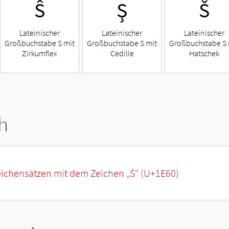
Ŝ
Ş
Š
Lateinischer
Lateinischer
Lateinischer
Großbuchstabe S mit
Großbuchstabe S mit
Großbuchstabe S 
Zirkumflex
Cedille
Hatschek
h
eichensätzen mit dem Zeichen „
Ṡ
“ (U+1E60)