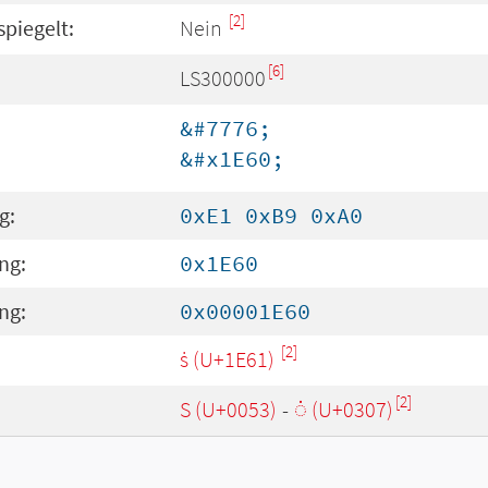
[2]
spiegelt:
Nein
[6]
LS300000
&#7776;
&#x1E60;
g:
0xE1 0xB9 0xA0
ng:
0x1E60
ng:
0x00001E60
[2]
:
ṡ (U+1E61)
[2]
S (U+0053)
-
◌̇ (U+0307)