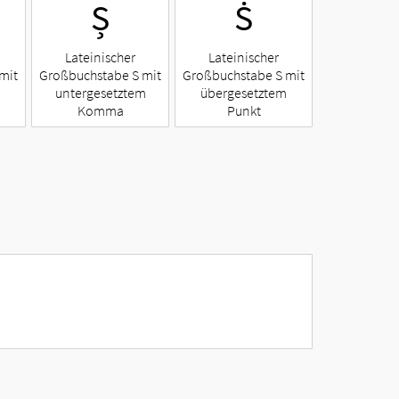
Ș
Ṡ
Lateinischer
Lateinischer
mit
Großbuchstabe S mit
Großbuchstabe S mit
untergesetztem
übergesetztem
Komma
Punkt