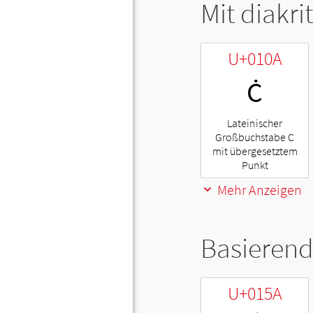
Mit diakri
U+010A
Ċ
Lateinischer
Großbuchstabe C
mit übergesetztem
Punkt
Mehr Anzeigen
Basierend
U+015A