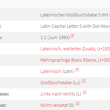
Lateinischer Großbuchstabe S mit
:
Latin Capital Letter S with Dot Abo
[3]
:
1.1 (Juni 1993)
Lateinisch, weiterter Zusatz, U+1E
Mehrsprachige Basis-Ebene, U+00
[5]
Lateinisch
(Latn)
[2]
Großbuchstabe
(Lu)
[2]
asse:
Links nach rechts
(L)
[2]
se:
Nicht versetzt
(0)