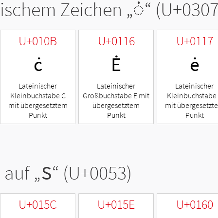
tischem Zeichen „
◌̇
“ (U+0307
U+010B
U+0116
U+0117
ċ
Ė
ė
Lateinischer
Lateinischer
Lateinischer
Kleinbuchstabe C
Großbuchstabe E mit
Kleinbuchstabe
mit übergesetztem
übergesetztem
mit übergesetzt
Punkt
Punkt
Punkt
 auf „
S
“ (U+0053)
U+015C
U+015E
U+0160