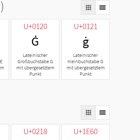
)
U+0120
U+0121
Ġ
ġ
Lateinischer
Lateinischer
 E
Großbuchstabe G
Kleinbuchstabe G
em
mit übergesetztem
mit übergesetztem
Punkt
Punkt
U+0218
U+1E60