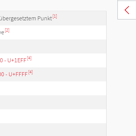
[1]
 übergesetztem Punkt
[2]
ve
[4]
00 - U+1EFF
[4]
00 - U+FFFF