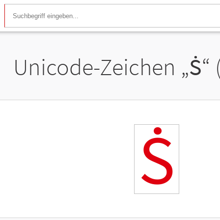
Unicode-Zeichen „
Ṡ
“
Ṡ