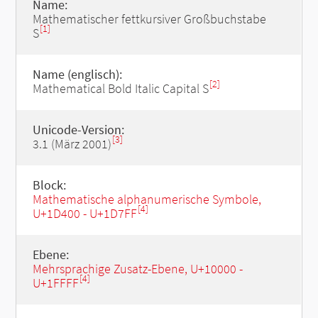
Name:
Mathematischer fettkursiver Großbuchstabe
[1]
S
Name (englisch):
[2]
Mathematical Bold Italic Capital S
Unicode-Version:
[3]
3.1 (März 2001)
Block:
Mathematische alphanumerische Symbole,
[4]
U+1D400 - U+1D7FF
Ebene:
Mehrsprachige Zusatz-Ebene, U+10000 -
[4]
U+1FFFF