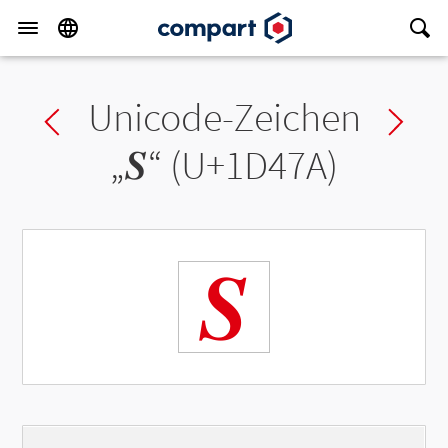
Unicode-Zeichen
Previous char
Ne
„
𝑺
“ (U+1D47A)
𝑺