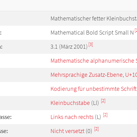
Mathematischer fetter Kleinbuchsta
[
:
Mathematical Bold Script Small N
[3]
:
3.1 (März 2001)
Mathematische alphanumerische 
Mehrsprachige Zusatz-Ebene, U+1
Kodierung für unbestimmte Schrift
[2]
Kleinbuchstabe
(Ll)
[2]
asse:
Links nach rechts
(L)
[2]
se:
Nicht versetzt
(0)