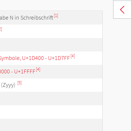
[1]
be N in Schreibschrift
2]
[4]
Symbole, U+1D400 - U+1D7FF
[4]
0000 - U+1FFFF
[5]
(Zyyy)