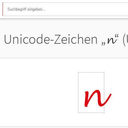
Unicode-Zeichen „
𝓷
“ 
𝓷