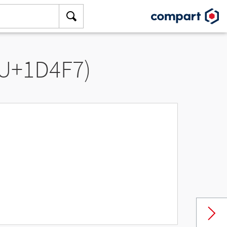
(U+1D4F7)