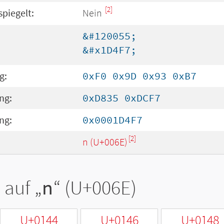
[2]
spiegelt:
Nein
&#120055;
&#x1D4F7;
g:
0xF0 0x9D 0x93 0xB7
ng:
0xD835 0xDCF7
ng:
0x0001D4F7
[2]
n (U+006E)
 auf „
n
“ (U+006E)
U+0144
U+0146
U+0148