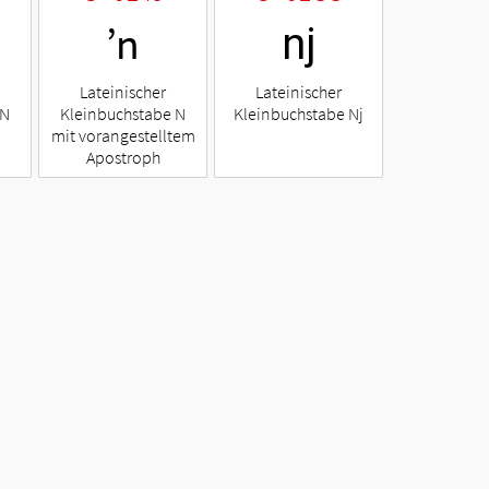
ŉ
ǌ
Lateinischer
Lateinischer
 N
Kleinbuchstabe N
Kleinbuchstabe Nj
mit vorangestelltem
Apostroph