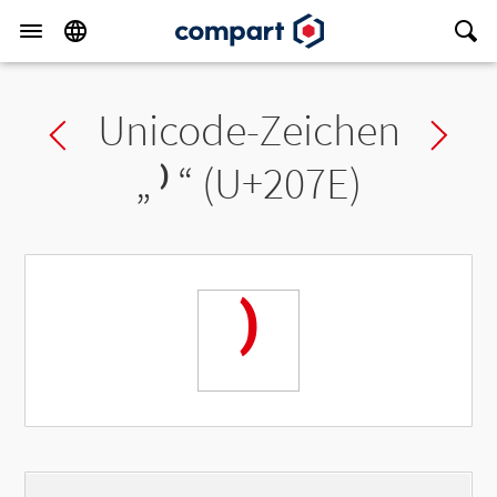
Unicode-Zeichen
Previous char
Ne
„
⁾
“ (U+207E)
⁾