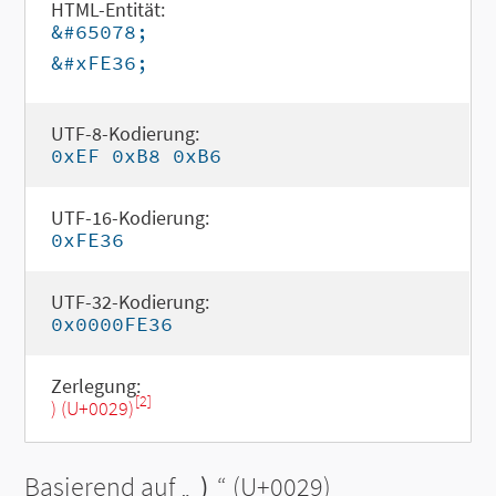
HTML-Entität:
&#65078;
&#xFE36;
UTF-8-Kodierung:
0xEF 0xB8 0xB6
UTF-16-Kodierung:
0xFE36
UTF-32-Kodierung:
0x0000FE36
Zerlegung:
[2]
) (U+0029)
Basierend auf „
)
“ (U+0029)