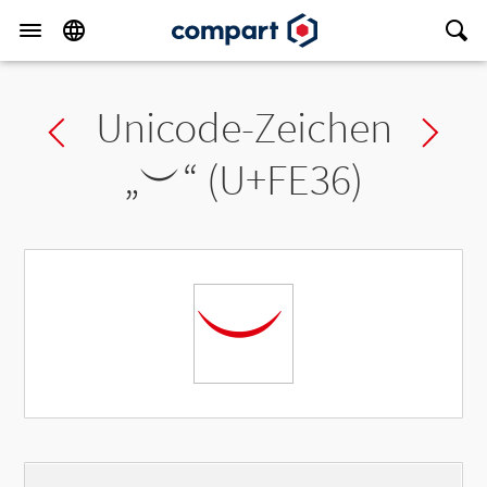
Unicode-Zeichen
Previous char
Ne
„
︶
“ (U+FE36)
︶