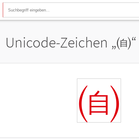
Unicode-Zeichen „
㉂
“
㉂