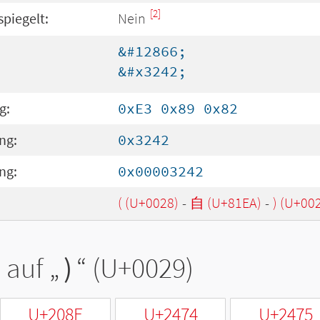
[2]
spiegelt:
Nein
&#12866;
&#x3242;
g:
0xE3 0x89 0x82
ng:
0x3242
ng:
0x00003242
( (U+0028)
-
自 (U+81EA)
-
) (U+00
 auf „
)
“ (U+0029)
U+208E
U+2474
U+2475