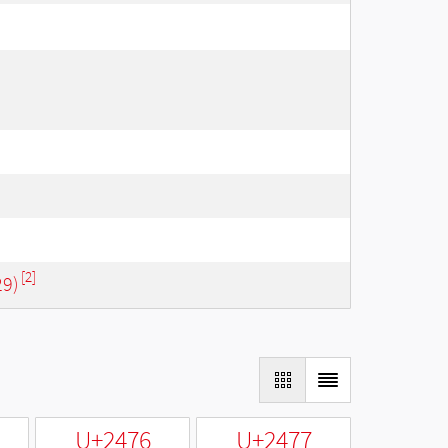
[2]
29)
U+2476
U+2477