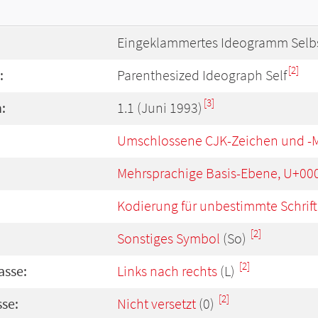
Eingeklammertes Ideogramm Selb
[2]
:
Parenthesized Ideograph Self
[3]
:
1.1 (Juni 1993)
Umschlossene CJK-Zeichen und -
Mehrsprachige Basis-Ebene, U+00
Kodierung für unbestimmte Schrift
[2]
Sonstiges Symbol
(So)
[2]
asse:
Links nach rechts
(L)
[2]
se:
Nicht versetzt
(0)