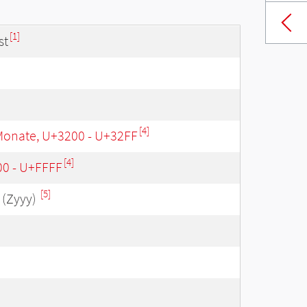
[1]
st
[4]
Monate, U+3200 - U+32FF
[4]
00 - U+FFFF
[5]
(Zyyy)