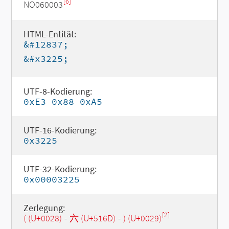
[6]
NO060003
HTML-Entität:
&#12837;
&#x3225;
UTF-8-Kodierung:
0xE3 0x88 0xA5
UTF-16-Kodierung:
0x3225
UTF-32-Kodierung:
0x00003225
Zerlegung:
[2]
( (U+0028)
-
六 (U+516D)
-
) (U+0029)