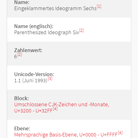
Name:
[1]
Eingeklammertes Ideogramm Sechs
Name (englisch):
[2]
Parenthesized Ideograph Six
Zahlenwert:
[2]
6
Unicode-Version:
[3]
1.1 (Juni 1993)
Block:
Umschlossene CJK-Zeichen und -Monate,
[4]
U+3200 - U+32FF
Ebene:
[4]
Mehrsprachige Basis-Ebene, U+0000 - U+FFFF