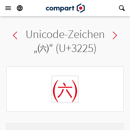
Unicode-Zeichen
Previous char
Ne
„
㈥
“ (U+3225)
㈥