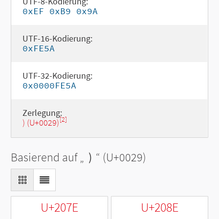
UTF-8-Kodierung:
0xEF 0xB9 0x9A
UTF-16-Kodierung:
0xFE5A
UTF-32-Kodierung:
0x0000FE5A
Zerlegung:
[2]
) (U+0029)
Basierend auf „
)
“ (U+0029)
U+207E
U+208E