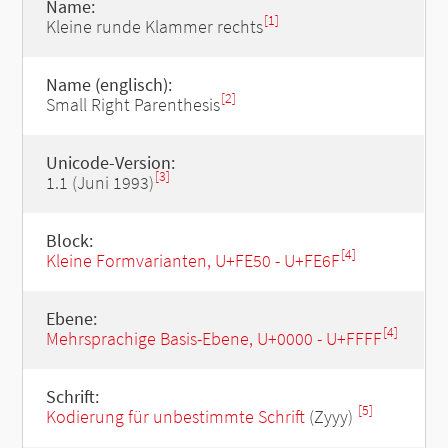
Name:
[1]
Kleine runde Klammer rechts
Name (englisch):
[2]
Small Right Parenthesis
Unicode-Version:
[3]
1.1 (Juni 1993)
Block:
[4]
Kleine Formvarianten, U+FE50 - U+FE6F
Ebene:
[4]
Mehrsprachige Basis-Ebene, U+0000 - U+FFFF
Schrift:
[5]
Kodierung für unbestimmte Schrift
(Zyyy)