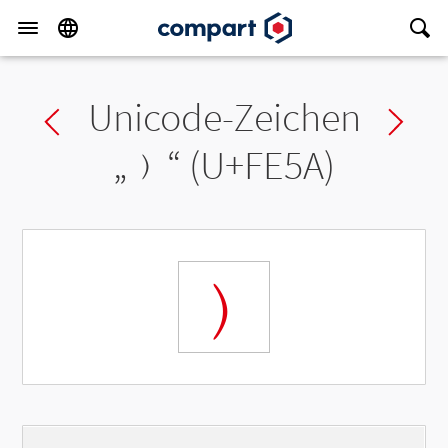
Unicode-Zeichen
Previous char
Ne
„
﹚
“ (U+FE5A)
﹚