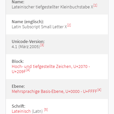
Name:
[1]
Lateinischer tiefgestellter Kleinbuchstabe X
Name (englisch):
[2]
Latin Subscript Small Letter X
Unicode-Version:
[3]
4.1 (März 2005)
Block:
Hoch- und tiefgestellte Zeichen, U+2070 -
[4]
U+209F
Ebene:
[4]
Mehrsprachige Basis-Ebene, U+0000 - U+FFFF
Schrift:
[5]
Lateinisch
(Latn)