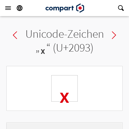
Unicode-Zeichen
Previous char
Ne
„
ₓ
“ (U+2093)
ₓ