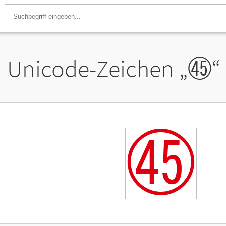
Unicode-Zeichen „
㊺
“
㊺