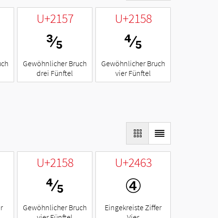
U+2157
U+2158
⅗
⅘
uch
Gewöhnlicher Bruch
Gewöhnlicher Bruch
drei Fünftel
vier Fünftel
U+2158
U+2463
⅘
④
r
Gewöhnlicher Bruch
Eingekreiste Ziffer
vier Fünftel
Vier