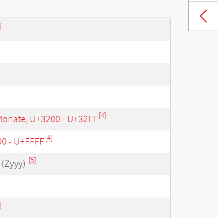
]
[4]
Monate, U+3200 - U+32FF
[4]
00 - U+FFFF
[5]
(Zyyy)
]