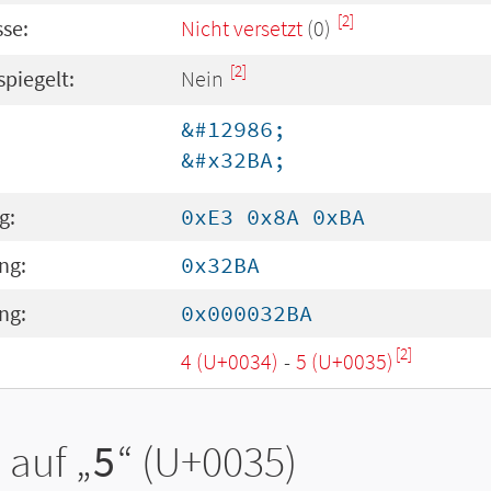
[2]
se:
Nicht versetzt
(0)
[2]
spiegelt:
Nein
&#12986;
&#x32BA;
g:
0xE3 0x8A 0xBA
ng:
0x32BA
ng:
0x000032BA
[2]
4 (U+0034)
-
5 (U+0035)
 auf „
5
“ (U+0035)