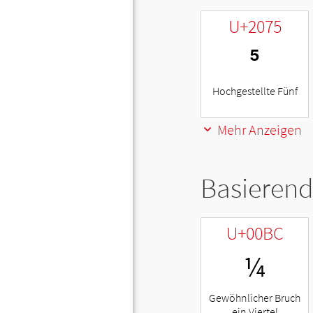
U+2075
⁵
Hochgestellte Fünf
Mehr Anzeigen
Basierend
U+00BC
¼
Gewöhnlicher Bruch
ein Viertel