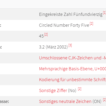
[1
Eingekreiste Zahl Fünfundvierzig
[2]
:
Circled Number Forty Five
[2]
45
[3]
:
3.2 (März 2002)
Umschlossene CJK-Zeichen und -
Mehrsprachige Basis-Ebene, U+00
Kodierung für unbestimmte Schrift
[2]
Sonstige Ziffer
(No)
[2
asse:
Sonstiges neutrale Zeichen
(ON)