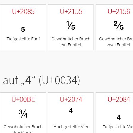
U+2085
U+2155
U+2156
₅
⅕
⅖
Tiefgestellte Fünf
Gewöhnlicher Bruch
Gewöhnlicher Br
ein Fünftel
zwei Fünftel
 auf „
4
“ (U+0034)
U+00BE
U+2074
U+2084
¾
⁴
₄
Gewöhnlicher Bruch
Hochgestellte Vier
Tiefgestellte Vie
drei Viertel