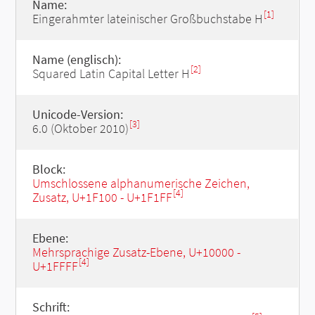
Name:
[1]
Eingerahmter lateinischer Großbuchstabe H
Name (englisch):
[2]
Squared Latin Capital Letter H
Unicode-Version:
[3]
6.0 (Oktober 2010)
Block:
Umschlossene alphanumerische Zeichen,
[4]
Zusatz, U+1F100 - U+1F1FF
Ebene:
Mehrsprachige Zusatz-Ebene, U+10000 -
[4]
U+1FFFF
Schrift: