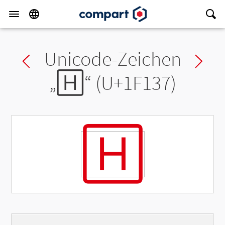
Unicode-Zeichen
Previous char
Ne
„
🄷
“ (U+1F137)
🄷