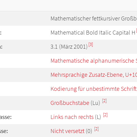
Mathematischer fettkursiver Groß
:
Mathematical Bold Italic Capital H
[3]
:
3.1 (März 2001)
Mathematische alphanumerische 
Mehrsprachige Zusatz-Ebene, U+1
Kodierung für unbestimmte Schrift
[2]
Großbuchstabe
(Lu)
[2]
asse:
Links nach rechts
(L)
[2]
se:
Nicht versetzt
(0)