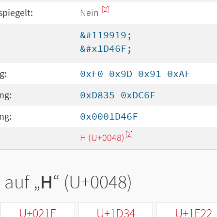
[2]
spiegelt:
Nein
&#119919;
&#x1D46F;
g:
0xF0 0x9D 0x91 0xAF
ng:
0xD835 0xDC6F
ng:
0x0001D46F
[2]
H (U+0048)
 auf „
H
“ (U+0048)
U+021E
U+1D34
U+1E22