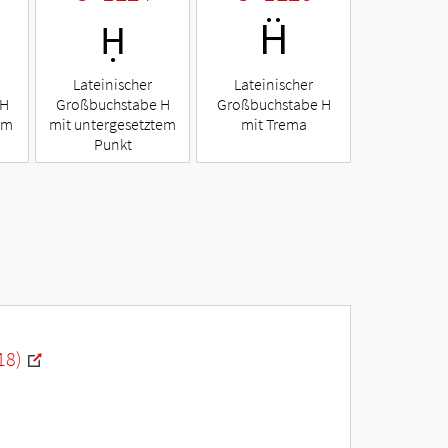
Ḥ
Ḧ
Lateinischer
Lateinischer
 H
Großbuchstabe H
Großbuchstabe H
em
mit untergesetztem
mit Trema
Punkt
18)