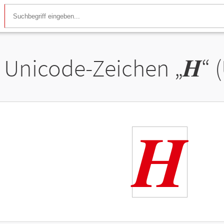
Unicode-Zeichen „
𝑯
“ 
𝑯