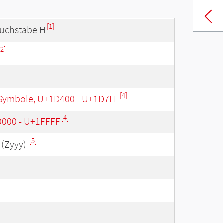
[1]
buchstabe H
[2]
[4]
Symbole, U+1D400 - U+1D7FF
[4]
0000 - U+1FFFF
[5]
(Zyyy)