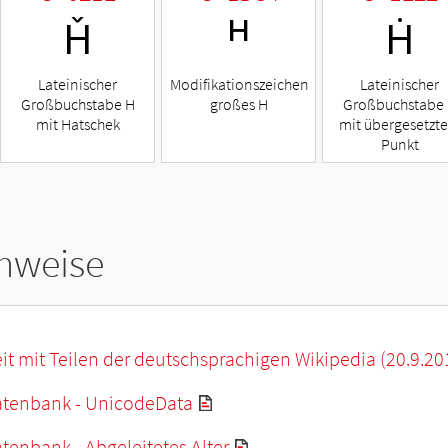
Ȟ
ᴴ
Ḣ
Lateinischer
Modifikationszeichen
Lateinischer
Großbuchstabe H
großes H
Großbuchstabe
mit Hatschek
mit übergesetzt
Punkt
hweise
it mit Teilen der deutschsprachigen Wikipedia (20.9.20
tenbank - UnicodeData
enbank - Abgeleitetes Alter