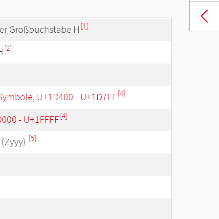
[1]
ler Großbuchstabe H
[2]
H
[4]
Symbole, U+1D400 - U+1D7FF
[4]
0000 - U+1FFFF
[5]
(Zyyy)