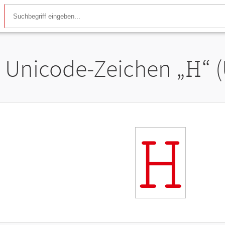
Unicode-Zeichen „
𝙷
“ 
𝙷