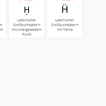
Ḥ
Ḧ
Lateinischer
Lateinischer
 H
Großbuchstabe H
Großbuchstabe H
em
mit untergesetztem
mit Trema
Punkt