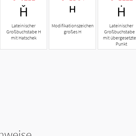
Ȟ
ᴴ
Ḣ
Lateinischer
Modifikationszeichen
Lateinischer
Großbuchstabe H
großes H
Großbuchstabe
mit Hatschek
mit übergesetzt
Punkt
hweise