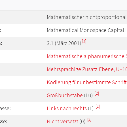
Mathematischer nichtproportiona
:
Mathematical Monospace Capital 
[3]
:
3.1 (März 2001)
Mathematische alphanumerische 
Mehrsprachige Zusatz-Ebene, U+1
Kodierung für unbestimmte Schrift
[2]
Großbuchstabe
(Lu)
[2]
asse:
Links nach rechts
(L)
[2]
se:
Nicht versetzt
(0)