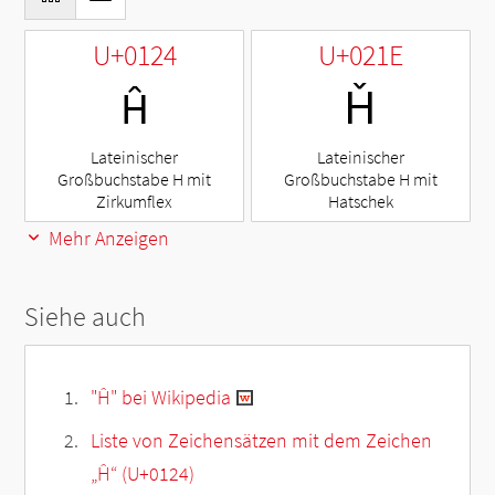
U+0124
U+021E
Ĥ
Ȟ
Lateinischer
Lateinischer
Großbuchstabe H mit
Großbuchstabe H mit
Zirkumflex
Hatschek
Mehr Anzeigen
Siehe auch
"Ĥ" bei Wikipedia
Liste von Zeichensätzen mit dem Zeichen
„
Ĥ
“ (U+0124)