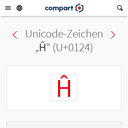
Unicode-Zeichen
Previous char
Ne
„
Ĥ
“ (U+0124)
Ĥ