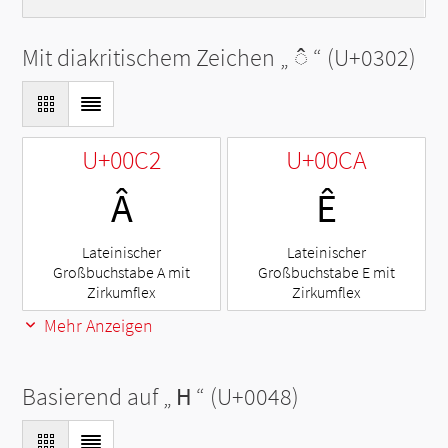
Mit diakritischem Zeichen „
◌̂
“ (U+0302)
U+00C2
U+00CA
Â
Ê
Lateinischer
Lateinischer
Großbuchstabe A mit
Großbuchstabe E mit
Zirkumflex
Zirkumflex
Mehr Anzeigen
Basierend auf „
H
“ (U+0048)