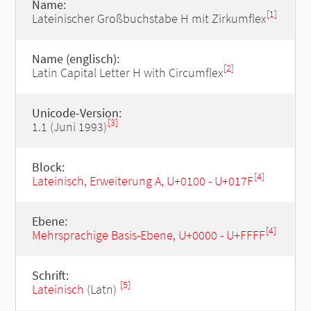
Name:
[1]
Lateinischer Großbuchstabe H mit Zirkumflex
Name (englisch):
[2]
Latin Capital Letter H with Circumflex
Unicode-Version:
[3]
1.1 (Juni 1993)
Block:
[4]
Lateinisch, Erweiterung A, U+0100 - U+017F
Ebene:
[4]
Mehrsprachige Basis-Ebene, U+0000 - U+FFFF
Schrift:
[5]
Lateinisch
(Latn)