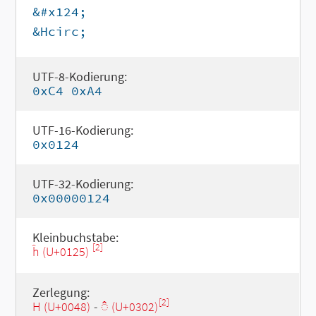
&#x124;
&Hcirc;
UTF-8-Kodierung:
0xC4 0xA4
UTF-16-Kodierung:
0x0124
UTF-32-Kodierung:
0x00000124
Kleinbuchstabe:
[2]
ĥ (U+0125)
Zerlegung:
[2]
H (U+0048)
-
◌̂ (U+0302)