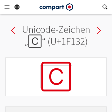
Unicode-Zeichen
Previous char
Ne
„
🄲
“ (U+1F132)
🄲