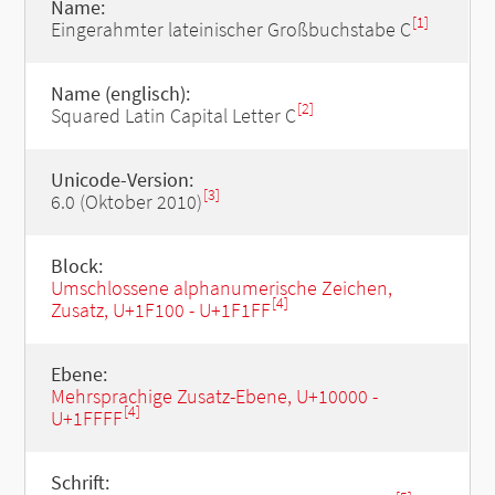
Name:
[1]
Eingerahmter lateinischer Großbuchstabe C
Name (englisch):
[2]
Squared Latin Capital Letter C
Unicode-Version:
[3]
6.0 (Oktober 2010)
Block:
Umschlossene alphanumerische Zeichen,
[4]
Zusatz, U+1F100 - U+1F1FF
Ebene:
Mehrsprachige Zusatz-Ebene, U+10000 -
[4]
U+1FFFF
Schrift: