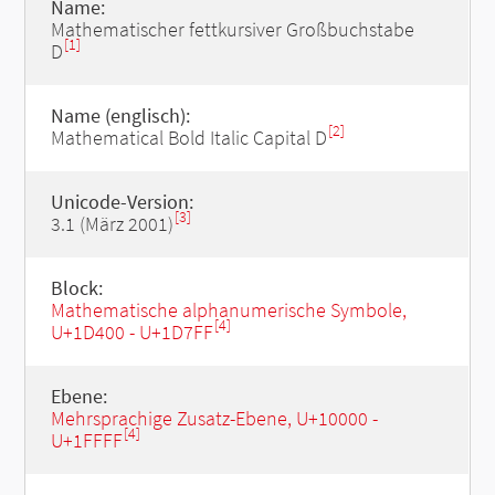
Name:
Mathematischer fettkursiver Großbuchstabe
[1]
D
Name (englisch):
[2]
Mathematical Bold Italic Capital D
Unicode-Version:
[3]
3.1 (März 2001)
Block:
Mathematische alphanumerische Symbole,
[4]
U+1D400 - U+1D7FF
Ebene:
Mehrsprachige Zusatz-Ebene, U+10000 -
[4]
U+1FFFF