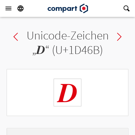
Unicode-Zeichen
Previous char
Ne
„
𝑫
“ (U+1D46B)
𝑫