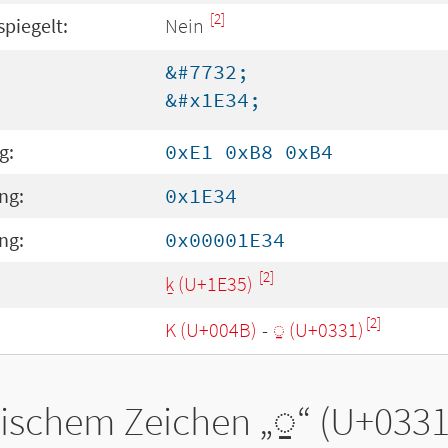
[2]
spiegelt:
Nein
&#7732;
&#x1E34;
g:
0xE1 0xB8 0xB4
ng:
0x1E34
ng:
0x00001E34
[2]
:
ḵ (U+1E35)
[2]
K (U+004B)
-
◌̱ (U+0331)
tischem Zeichen „
◌̱
“ (U+0331