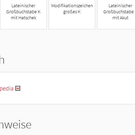
Lateinischer
Modifikationszeichen
Lateinischer
Großbuchstabe K
großes K
Großbuchstabe
mit Hatschek
mit Akut
h
ipedia
hweise