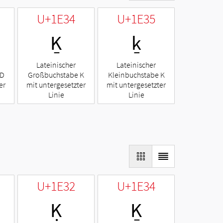
U+1E34
U+1E35
Ḵ
ḵ
Lateinischer
Lateinischer
 D
Großbuchstabe K
Kleinbuchstabe K
er
mit untergesetzter
mit untergesetzter
Linie
Linie
U+1E32
U+1E34
Ḳ
Ḵ