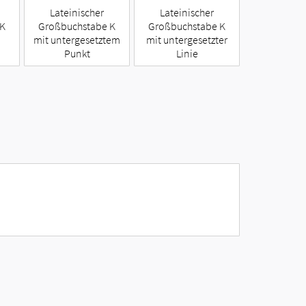
Lateinischer
Lateinischer
 K
Großbuchstabe K
Großbuchstabe K
mit untergesetztem
mit untergesetzter
Punkt
Linie