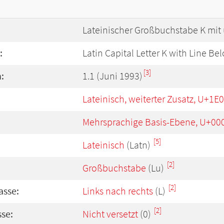
Lateinischer Großbuchstabe K mit 
:
Latin Capital Letter K with Line Be
[3]
:
1.1 (Juni 1993)
Lateinisch, weiterter Zusatz, U+1E
Mehrsprachige Basis-Ebene, U+00
[5]
Lateinisch
(Latn)
[2]
Großbuchstabe
(Lu)
[2]
asse:
Links nach rechts
(L)
[2]
se:
Nicht versetzt
(0)