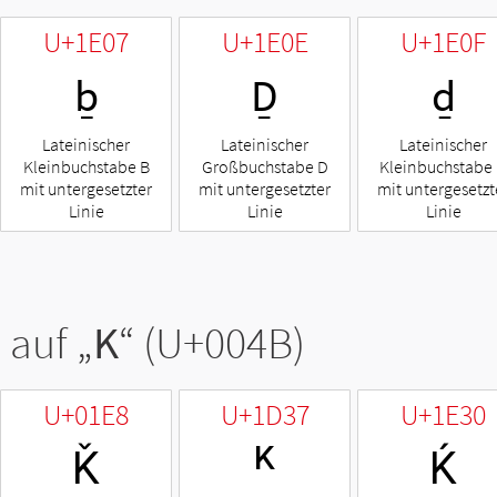
U+1E07
U+1E0E
U+1E0F
ḇ
Ḏ
ḏ
Lateinischer
Lateinischer
Lateinischer
Kleinbuchstabe B
Großbuchstabe D
Kleinbuchstabe
mit untergesetzter
mit untergesetzter
mit untergesetzt
Linie
Linie
Linie
 auf „
K
“ (U+004B)
U+01E8
U+1D37
U+1E30
Ǩ
ᴷ
Ḱ