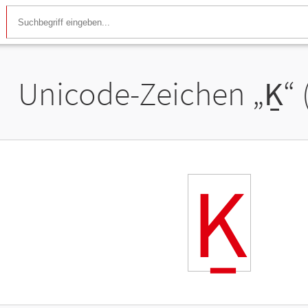
Unicode-Zeichen „
Ḵ
“
Ḵ