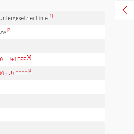
[1]
untergesetzter Linie
[2]
low
[4]
00 - U+1EFF
[4]
00 - U+FFFF