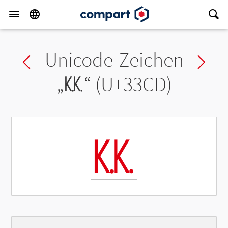
Unicode-Zeichen
Previous char
Ne
„
㏍
“ (U+33CD)
㏍