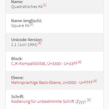
Name:
[1]
Quadratisches Kk
Name (englisch):
[2]
Square Kk
Unicode-Version:
[3]
1.1 (Juni 1993)
Block:
[4]
CJK-Kompatibilität, U+3300 - U+33FF
Ebene:
[4]
Mehrsprachige Basis-Ebene, U+0000 - U+FFFF
Schrift:
[5]
Kodierung für unbestimmte Schrift
(Zyyy)