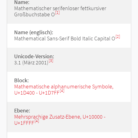
Name:
Mathematischer serifenloser fettkursiver
[1]
Großbuchstabe O
Name (englisch):
[2]
Mathematical Sans-Serif Bold Italic Capital O
Unicode-Version:
[3]
3.1 (März 2001)
Block:
Mathematische alphanumerische Symbole,
[4]
U+1D400 - U+1D7FF
Ebene:
Mehrsprachige Zusatz-Ebene, U+10000 -
[4]
U+1FFFF