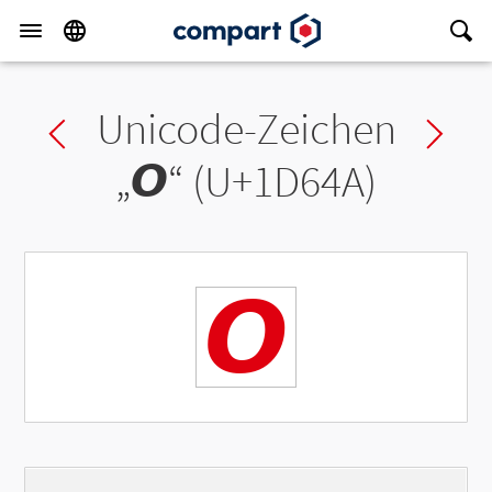
Unicode-Zeichen
Previous char
Ne
„
𝙊
“ (U+1D64A)
𝙊