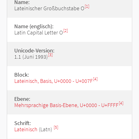
Name:
[1]
Lateinischer Großbuchstabe O
Name (englisch):
[2]
Latin Capital Letter O
Unicode-Version:
[3]
1.1 (Juni 1993)
Block:
[4]
Lateinisch, Basis, U+0000 - U+007F
Ebene:
[4]
Mehrsprachige Basis-Ebene, U+0000 - U+FFFF
Schrift:
[5]
Lateinisch
(Latn)