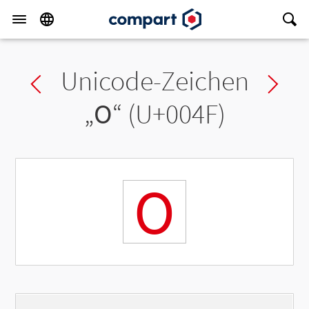
Unicode-Zeichen
Previous char
Ne
„
O
“ (U+004F)
O