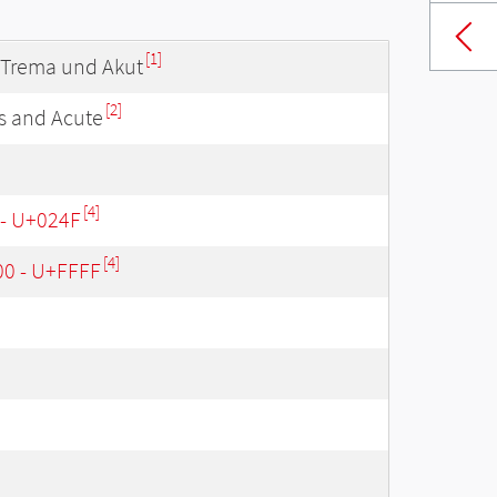
[1]
 Trema und Akut
[2]
is and Acute
[4]
 - U+024F
[4]
00 - U+FFFF