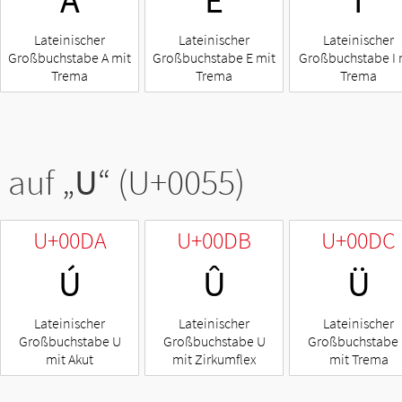
Ä
Ë
Ï
Lateinischer
Lateinischer
Lateinischer
Großbuchstabe A mit
Großbuchstabe E mit
Großbuchstabe I 
Trema
Trema
Trema
 auf „
U
“ (U+0055)
U+00DA
U+00DB
U+00DC
Ú
Û
Ü
Lateinischer
Lateinischer
Lateinischer
Großbuchstabe U
Großbuchstabe U
Großbuchstabe
mit Akut
mit Zirkumflex
mit Trema