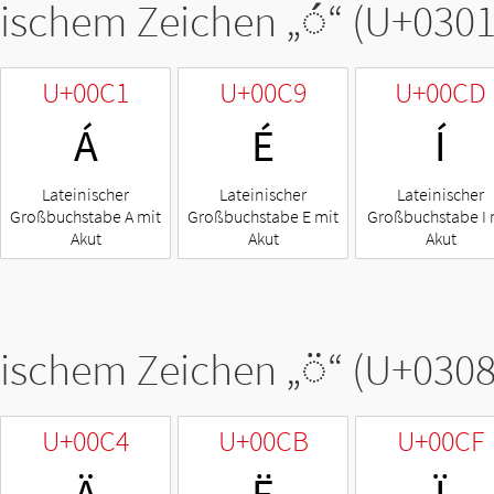
tischem Zeichen „
◌́
“ (U+0301
U+00C1
U+00C9
U+00CD
Á
É
Í
Lateinischer
Lateinischer
Lateinischer
Großbuchstabe A mit
Großbuchstabe E mit
Großbuchstabe I 
Akut
Akut
Akut
tischem Zeichen „
◌̈
“ (U+0308
U+00C4
U+00CB
U+00CF