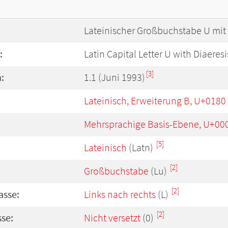
Lateinischer Großbuchstabe U mit
:
Latin Capital Letter U with Diaeres
[3]
:
1.1 (Juni 1993)
Lateinisch, Erweiterung B, U+0180
Mehrsprachige Basis-Ebene, U+00
[5]
Lateinisch
(Latn)
[2]
Großbuchstabe
(Lu)
[2]
asse:
Links nach rechts
(L)
[2]
se:
Nicht versetzt
(0)