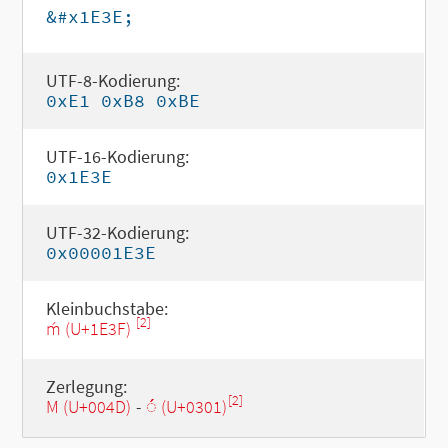
&#x1E3E;
UTF-8-Kodierung:
0xE1 0xB8 0xBE
UTF-16-Kodierung:
0x1E3E
UTF-32-Kodierung:
0x00001E3E
Kleinbuchstabe:
[2]
ḿ (U+1E3F)
Zerlegung:
[2]
M (U+004D)
-
◌́ (U+0301)