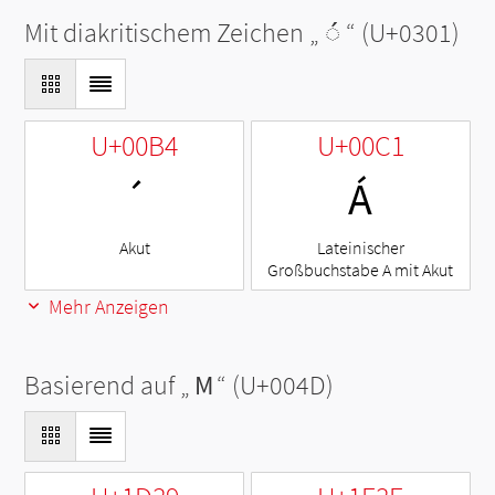
Mit diakritischem Zeichen „
◌́
“ (U+0301)
U+00B4
U+00C1
´
Á
Akut
Lateinischer
Großbuchstabe A mit Akut
Mehr Anzeigen
Basierend auf „
M
“ (U+004D)