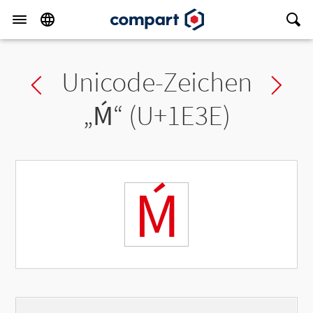
Unicode-Zeichen
Previous char
Ne
„
Ḿ
“ (U+1E3E)
Ḿ