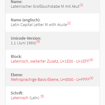
Name:
[1]
Lateinischer Großbuchstabe M mit Akut
Name (englisch):
[2]
Latin Capital Letter M with Acute
Unicode-Version:
[3]
1.1 (Juni 1993)
Block:
[4]
Lateinisch, weiterter Zusatz, U+1E00 - U+1EFF
Ebene:
[4]
Mehrsprachige Basis-Ebene, U+0000 - U+FFFF
Schrift:
[5]
Lateinisch
(Latn)