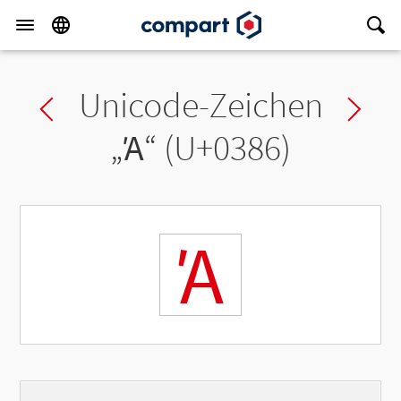
Unicode-Zeichen
Previous char
Ne
„
Ά
“ (U+0386)
Ά