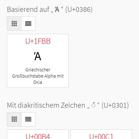
Basierend auf „
Ά
“ (U+0386)
U+1FBB
Ά
Griechischer
Großbuchstabe Alpha mit
Oxia
Mit diakritischem Zeichen „
◌́
“ (U+0301)
U+00B4
U+00C1