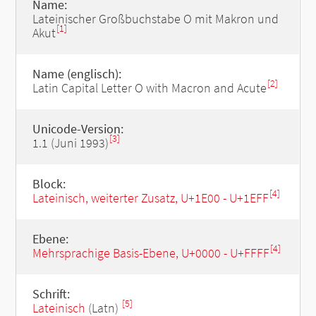
Name:
Lateinischer Großbuchstabe O mit Makron und
[1]
Akut
Name (englisch):
[2]
Latin Capital Letter O with Macron and Acute
Unicode-Version:
[3]
1.1 (Juni 1993)
Block:
[4]
Lateinisch, weiterter Zusatz, U+1E00 - U+1EFF
Ebene:
[4]
Mehrsprachige Basis-Ebene, U+0000 - U+FFFF
Schrift:
[5]
Lateinisch
(Latn)