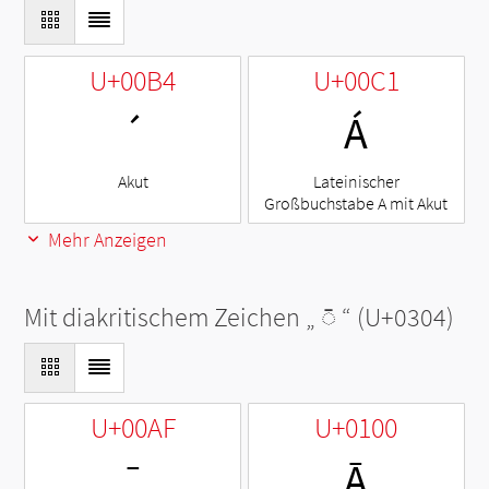
U+00B4
U+00C1
´
Á
Akut
Lateinischer
Großbuchstabe A mit Akut
Mehr Anzeigen
Mit diakritischem Zeichen „
◌̄
“ (U+0304)
U+00AF
U+0100
¯
Ā