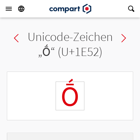
Unicode-Zeichen
Previous char
Ne
„
Ṓ
“ (U+1E52)
Ṓ