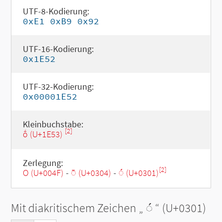
UTF-8-Kodierung:
0xE1 0xB9 0x92
UTF-16-Kodierung:
0x1E52
UTF-32-Kodierung:
0x00001E52
Kleinbuchstabe:
[2]
ṓ (U+1E53)
Zerlegung:
[2]
O (U+004F)
-
◌̄ (U+0304)
-
◌́ (U+0301)
Mit diakritischem Zeichen „
◌́
“ (U+0301)