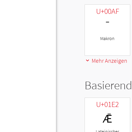
U+00AF
¯
Makron
Mehr Anzeigen
Basierend
U+01E2
Ǣ
Lateinischer