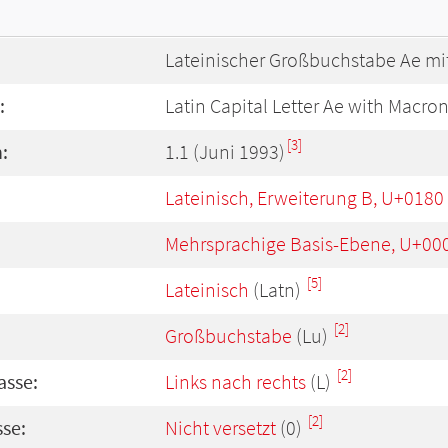
Lateinischer Großbuchstabe Ae mi
:
Latin Capital Letter Ae with Macro
[3]
:
1.1 (Juni 1993)
Lateinisch, Erweiterung B, U+0180
Mehrsprachige Basis-Ebene, U+00
[5]
Lateinisch
(Latn)
[2]
Großbuchstabe
(Lu)
[2]
asse:
Links nach rechts
(L)
[2]
se:
Nicht versetzt
(0)