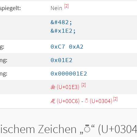
[2]
spiegelt:
Nein
&#482;
&#x1E2;
g:
0xC7 0xA2
ng:
0x01E2
ng:
0x000001E2
[2]
:
ǣ (U+01E3)
[2]
Æ (U+00C6)
-
◌̄ (U+0304)
tischem Zeichen „
◌̄
“ (U+0304