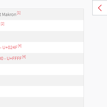
[1]
t Makron
[2]
n
[4]
 - U+024F
[4]
00 - U+FFFF