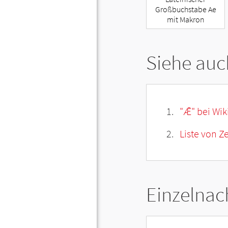
Großbuchstabe Ae
mit Makron
Siehe auc
"Ǣ" bei Wik
Liste von Z
Einzelnac