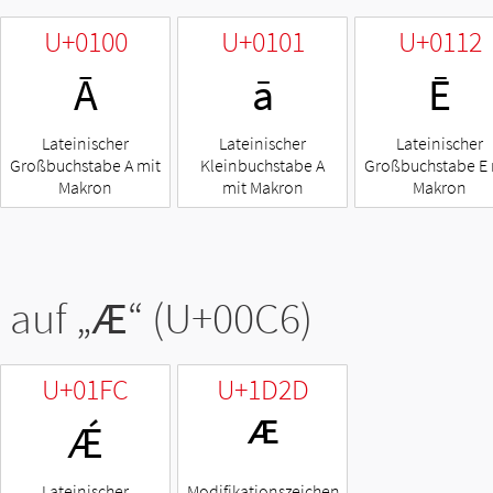
U+0100
U+0101
U+0112
Ā
ā
Ē
Lateinischer
Lateinischer
Lateinischer
Großbuchstabe A mit
Kleinbuchstabe A
Großbuchstabe E 
Makron
mit Makron
Makron
 auf „
Æ
“ (U+00C6)
U+01FC
U+1D2D
Ǽ
ᴭ
Lateinischer
Modifikationszeichen