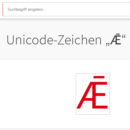
Unicode-Zeichen „
Ǣ
“
Ǣ