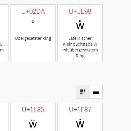
U+02DA
U+1E98
˚
ẘ
Übergesetzter Ring
Lateinischer
 U
Kleinbuchstabe W
em
mit übergesetztem
Ring
U+1E85
U+1E87
ẅ
ẇ