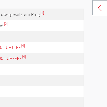
[1]
t übergesetztem Ring
[2]
ve
[4]
00 - U+1EFF
[4]
00 - U+FFFF