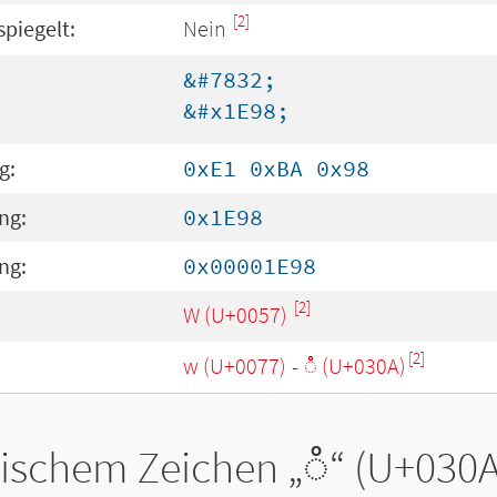
[2]
spiegelt:
Nein
&#7832;
&#x1E98;
g:
0xE1 0xBA 0x98
ng:
0x1E98
ng:
0x00001E98
[2]
W (U+0057)
[2]
w (U+0077)
-
◌̊ (U+030A)
tischem Zeichen „
◌̊
“ (U+030A