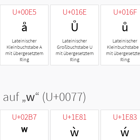
U+00E5
U+016E
U+016F
å
Ů
ů
Lateinischer
Lateinischer
Lateinischer
Kleinbuchstabe A
Großbuchstabe U
Kleinbuchstabe
mit übergesetztem
mit übergesetztem
mit übergesetzt
Ring
Ring
Ring
 auf „
w
“ (U+0077)
U+02B7
U+1E81
U+1E83
ʷ
ẁ
ẃ