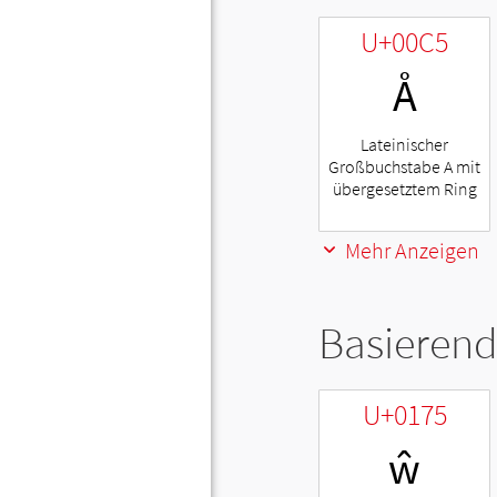
U+00C5
Å
Lateinischer
Großbuchstabe A mit
übergesetztem Ring
Mehr Anzeigen
Basierend
U+0175
ŵ