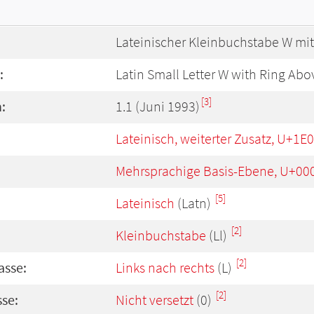
Lateinischer Kleinbuchstabe W mi
:
Latin Small Letter W with Ring Abo
[3]
:
1.1 (Juni 1993)
Lateinisch, weiterter Zusatz, U+1E
Mehrsprachige Basis-Ebene, U+00
[5]
Lateinisch
(Latn)
[2]
Kleinbuchstabe
(Ll)
[2]
asse:
Links nach rechts
(L)
[2]
se:
Nicht versetzt
(0)