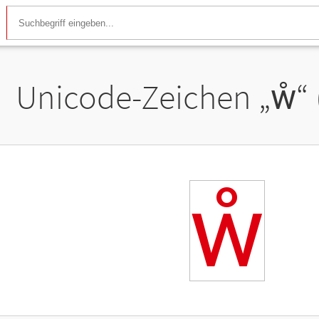
Unicode-Zeichen „
ẘ
“
ẘ