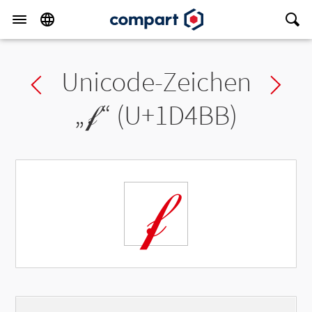
Unicode-Zeichen
Previous char
Ne
„
𝒻
“ (U+1D4BB)
𝒻