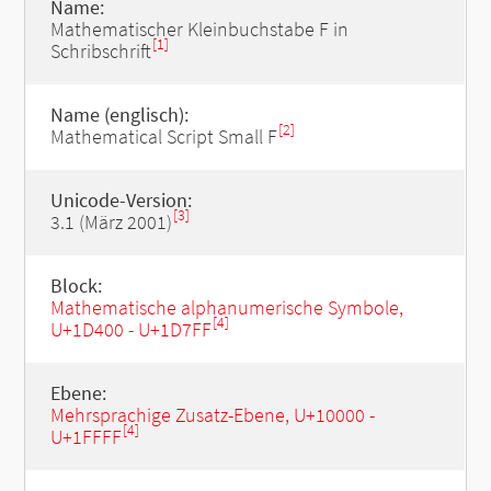
Name:
Mathematischer Kleinbuchstabe F in
[1]
Schribschrift
Name (englisch):
[2]
Mathematical Script Small F
Unicode-Version:
[3]
3.1 (März 2001)
Block:
Mathematische alphanumerische Symbole,
[4]
U+1D400 - U+1D7FF
Ebene:
Mehrsprachige Zusatz-Ebene, U+10000 -
[4]
U+1FFFF