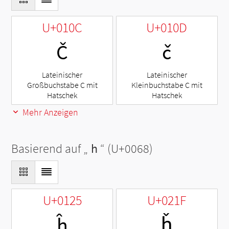
U+010C
U+010D
Č
č
Lateinischer
Lateinischer
Großbuchstabe C mit
Kleinbuchstabe C mit
Hatschek
Hatschek
Mehr Anzeigen
Basierend auf „
h
“ (U+0068)
U+0125
U+021F
ĥ
ȟ