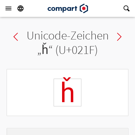
Unicode-Zeichen
Previous char
Ne
„
ȟ
“ (U+021F)
ȟ