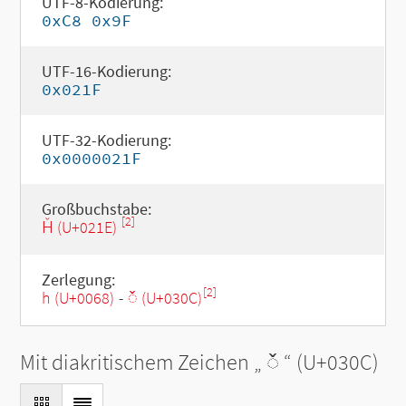
UTF-8-Kodierung:
0xC8 0x9F
UTF-16-Kodierung:
0x021F
UTF-32-Kodierung:
0x0000021F
Großbuchstabe:
[2]
Ȟ (U+021E)
Zerlegung:
[2]
h (U+0068)
-
◌̌ (U+030C)
Mit diakritischem Zeichen „
◌̌
“ (U+030C)