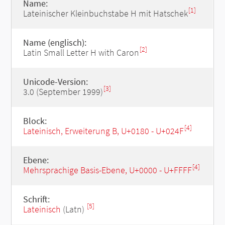
Name:
[1]
Lateinischer Kleinbuchstabe H mit Hatschek
Name (englisch):
[2]
Latin Small Letter H with Caron
Unicode-Version:
[3]
3.0 (September 1999)
Block:
[4]
Lateinisch, Erweiterung B, U+0180 - U+024F
Ebene:
[4]
Mehrsprachige Basis-Ebene, U+0000 - U+FFFF
Schrift:
[5]
Lateinisch
(Latn)