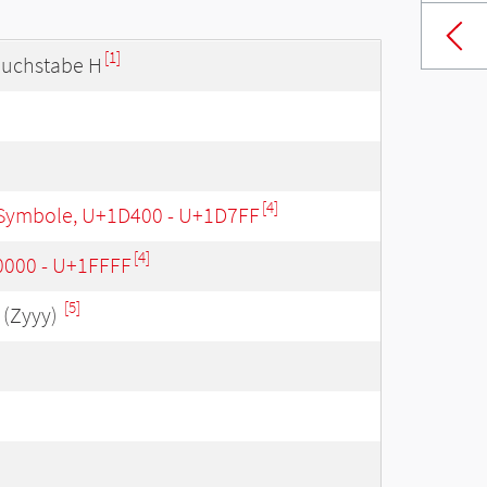
[1]
buchstabe H
[4]
Symbole, U+1D400 - U+1D7FF
[4]
0000 - U+1FFFF
[5]
(Zyyy)