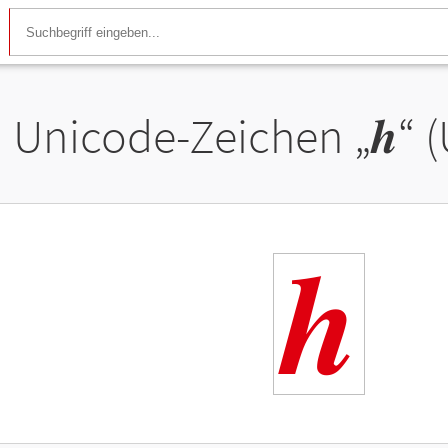
Unicode-Zeichen „
𝒉
“ 
𝒉