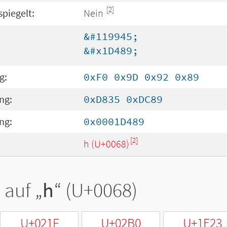
[2]
spiegelt:
Nein
&#119945;
&#x1D489;
g:
0xF0 0x9D 0x92 0x89
ng:
0xD835 0xDC89
ng:
0x0001D489
[2]
h (U+0068)
 auf „
h
“ (U+0068)
U+021F
U+02B0
U+1E23