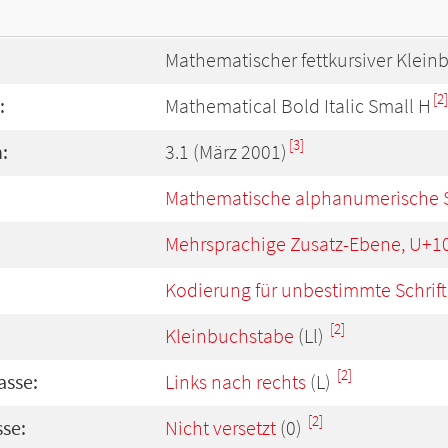
Mathematischer fettkursiver Klein
[2]
:
Mathematical Bold Italic Small H
[3]
:
3.1 (März 2001)
Mathematische alphanumerische 
Mehrsprachige Zusatz-Ebene, U+1
Kodierung für unbestimmte Schrift
[2]
Kleinbuchstabe
(Ll)
[2]
asse:
Links nach rechts
(L)
[2]
se:
Nicht versetzt
(0)