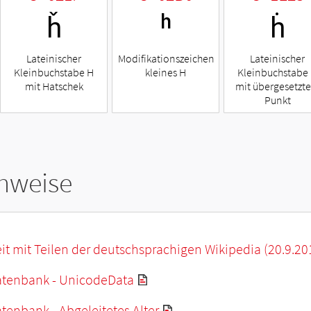
ȟ
ʰ
ḣ
Lateinischer
Modifikationszeichen
Lateinischer
Kleinbuchstabe H
kleines H
Kleinbuchstabe
mit Hatschek
mit übergesetzt
Punkt
hweise
it mit Teilen der deutschsprachigen Wikipedia (20.9.20
tenbank - UnicodeData
enbank - Abgeleitetes Alter