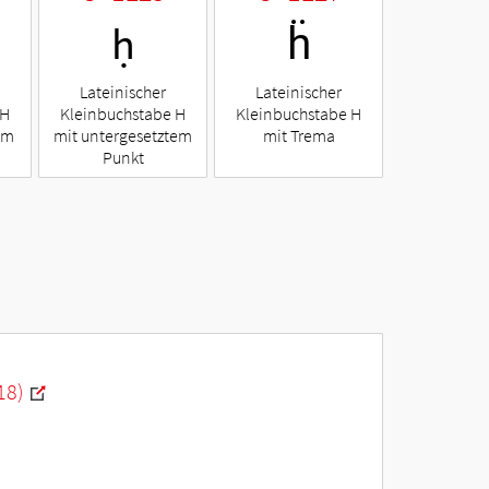
ḥ
ḧ
Lateinischer
Lateinischer
 H
Kleinbuchstabe H
Kleinbuchstabe H
em
mit untergesetztem
mit Trema
Punkt
18)