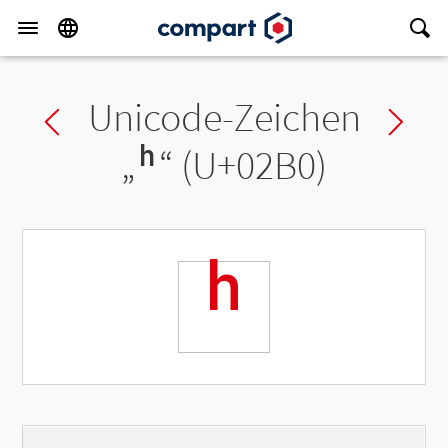
Unicode-Zeichen
Previous char
Ne
„
ʰ
“ (U+02B0)
ʰ