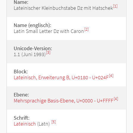
Name:
[1]
Lateinischer Kleinbuchstabe Dz mit Hatschek
Name (englisch):
[2]
Latin Small Letter Dz with Caron
Unicode-Version:
[3]
1.1 (Juni 1993)
Block:
[4]
Lateinisch, Erweiterung B, U+0180 - U+024F
Ebene:
[4]
Mehrsprachige Basis-Ebene, U+0000 - U+FFFF
Schrift:
[5]
Lateinisch
(Latn)