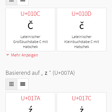
U+010C
U+010D
Č
č
Lateinischer
Lateinischer
Großbuchstabe C mit
Kleinbuchstabe C mit
Hatschek
Hatschek
Mehr Anzeigen
Basierend auf „
z
“ (U+007A)
U+017A
U+017C
ź
ż