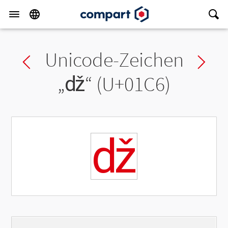
Unicode-Zeichen
Previous char
Ne
„
ǆ
“ (U+01C6)
ǆ