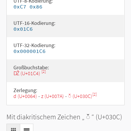
UTF-8-Kodierung:
0xC7 0x86
UTF-16-Kodierung:
0x01C6
UTF-32-Kodierung:
0x000001C6
Großbuchstabe:
[2]
Ǆ (U+01C4)
Zerlegung:
[2]
d (U+0064)
-
z (U+007A)
-
◌̌ (U+030C)
Mit diakritischem Zeichen „
◌̌
“ (U+030C)