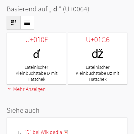
Basierend auf „
d
“ (U+0064)
U+010F
U+01C6
ď
ǆ
Lateinischer
Lateinischer
Kleinbuchstabe D mit
Kleinbuchstabe Dz mit
Hatschek
Hatschek
Mehr Anzeigen
Siehe auch
"D" bei Wikipedia