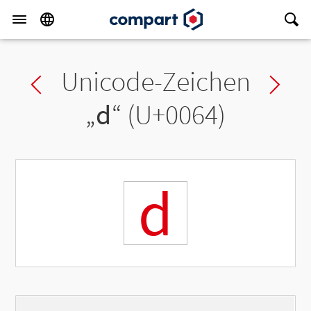
Unicode-Zeichen
Previous char
Ne
„
d
“ (U+0064)
d