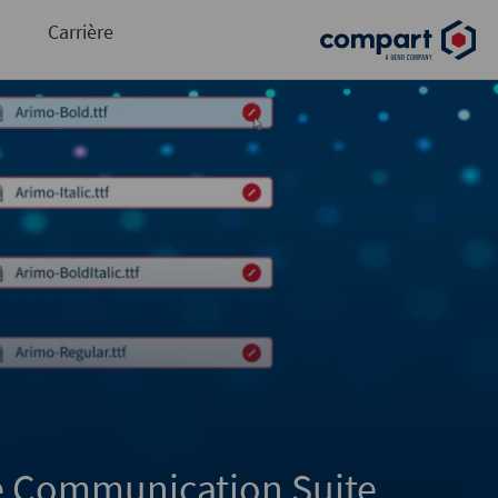
contenu métier des flux de production
Carrière
ge Communication Suite