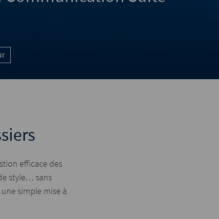
ur
siers
stion efficace des
 de style… sans
t une simple mise à