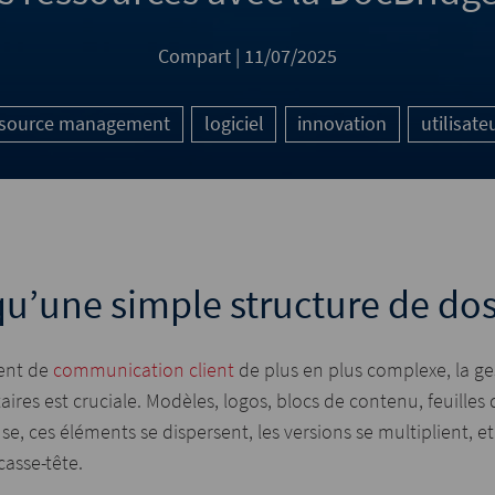
Compart |
11/07/2025
esource management
logiciel
innovation
utilisate
qu’une simple structure de dos
ent de
communication client
de plus en plus complexe, la ge
res est cruciale. Modèles, logos, blocs de contenu, feuilles
se, ces éléments se dispersent, les versions se multiplient, e
casse-tête.