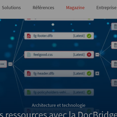
des documents et des sorties
Pas encore inscrit?
Inscrivez-vous ici
Solutions
Références
Magazine
Entreprise
Architecture et technologie
des ressources avec la DocBrid