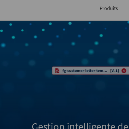
conférences en ligne organisés par Compart
Produits
Gestion intelligente 