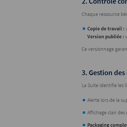
2. Contrôle co
Chaque ressource béné
Copie de travail :
v
Version publiée :
Ce versionnage garant
3. Gestion de
La Suite identifie les 
Alerte lors de la 
Affichage clair de
Packaging comple