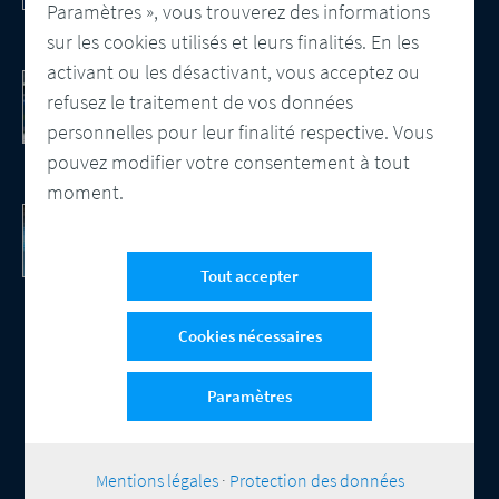
Paramètres », vous trouverez des informations
sur les cookies utilisés et leurs finalités. En les
activant ou les désactivant, vous acceptez ou
Contrôle documentaire. Obtenez le livre
refusez le traitement de vos données
blanc.
Regardez la vidéo - Les avantages d'une
personnelles pour leur finalité respective. Vous
assurance qualité automatisée
pouvez modifier votre consentement à tout
moment.
Gain d’efficacité grâce à l’IA
L'IA, un tournant pour le CCM
Tout accepter
Cookies nécessaires
Paramètres
© 2026 Compart
Contact
Protection des données
Mentions légales
Paramètres-des-cookies
|
Mentions légales
·
Protection des données