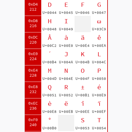
D
E
F
G
0xD4
212
U+0044
U+0045
U+0046
U+0047
H
I
ω
0xD8
216
U+0048
U+0049
U+03C9
Â
à
ä
ê
0xDC
220
U+00C2
U+00E0
U+00E4
U+00EA
´
J
K
L
0xE0
224
U+00B4
U+004A
U+004B
U+004C
M
N
O
P
0xE4
228
U+004D
U+004E
U+004F
U+0050
Q
R
±
é
0xE8
232
U+0051
U+0052
U+00B1
U+00E9
è
ë
î
ï
0xEC
236
U+00E8
U+00EB
U+00EE
U+00EF
°
S
T
0xF0
240
U+00B0
U+0053
U+0054