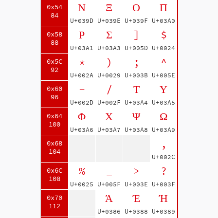
Ν
Ξ
Ο
Π
0x54
84
U+039D
U+039E
U+039F
U+03A0
Ρ
Σ
]
$
0x58
88
U+03A1
U+03A3
U+005D
U+0024
*
)
;
^
0x5C
92
U+002A
U+0029
U+003B
U+005E
-
/
Τ
Υ
0x60
96
U+002D
U+002F
U+03A4
U+03A5
Φ
Χ
Ψ
Ω
0x64
100
U+03A6
U+03A7
U+03A8
U+03A9
,
0x68
104
U+002C
%
_
>
?
0x6C
108
U+0025
U+005F
U+003E
U+003F
Ά
Έ
Ή
0x70
112
U+0386
U+0388
U+0389