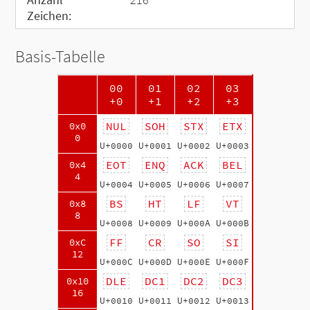
Zeichen:
Basis-Tabelle
00
01
02
03
+0
+1
+2
+3
NUL
SOH
STX
ETX
0x0
0
U+0000
U+0001
U+0002
U+0003
EOT
ENQ
ACK
BEL
0x4
4
U+0004
U+0005
U+0006
U+0007
BS
HT
LF
VT
0x8
8
U+0008
U+0009
U+000A
U+000B
FF
CR
SO
SI
0xC
12
U+000C
U+000D
U+000E
U+000F
DLE
DC1
DC2
DC3
0x10
16
U+0010
U+0011
U+0012
U+0013