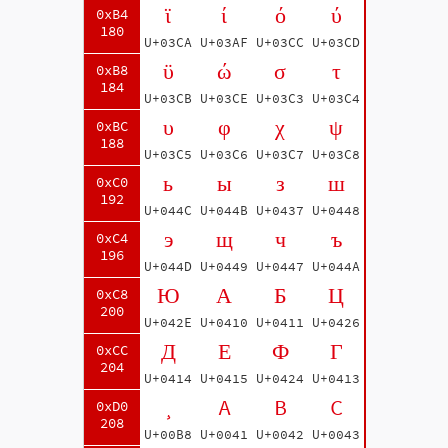
ϊ
ί
ό
ύ
0xB4
180
U+03CA
U+03AF
U+03CC
U+03CD
ϋ
ώ
σ
τ
0xB8
184
U+03CB
U+03CE
U+03C3
U+03C4
υ
φ
χ
ψ
0xBC
188
U+03C5
U+03C6
U+03C7
U+03C8
ь
ы
з
ш
0xC0
192
U+044C
U+044B
U+0437
U+0448
э
щ
ч
ъ
0xC4
196
U+044D
U+0449
U+0447
U+044A
Ю
А
Б
Ц
0xC8
200
U+042E
U+0410
U+0411
U+0426
Д
Е
Ф
Г
0xCC
204
U+0414
U+0415
U+0424
U+0413
¸
A
B
C
0xD0
208
U+00B8
U+0041
U+0042
U+0043