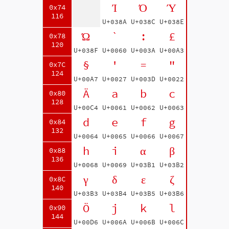
Ί
Ό
Ύ
0x74
116
U+038A
U+038C
U+038E
Ώ
`
:
£
0x78
120
U+038F
U+0060
U+003A
U+00A3
§
'
=
"
0x7C
124
U+00A7
U+0027
U+003D
U+0022
Ä
a
b
c
0x80
128
U+00C4
U+0061
U+0062
U+0063
d
e
f
g
0x84
132
U+0064
U+0065
U+0066
U+0067
h
i
α
β
0x88
136
U+0068
U+0069
U+03B1
U+03B2
γ
δ
ε
ζ
0x8C
140
U+03B3
U+03B4
U+03B5
U+03B6
Ö
j
k
l
0x90
144
U+00D6
U+006A
U+006B
U+006C