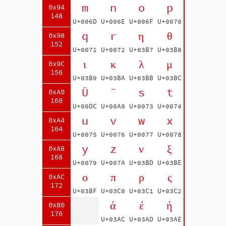
m
n
o
p
0x94
148
U+006D
U+006E
U+006F
U+0070
q
r
η
θ
0x98
152
U+0071
U+0072
U+03B7
U+03B8
ι
κ
λ
μ
0x9C
156
U+03B9
U+03BA
U+03BB
U+03BC
Ü
¨
s
t
0xA0
160
U+00DC
U+00A8
U+0073
U+0074
u
v
w
x
0xA4
164
U+0075
U+0076
U+0077
U+0078
y
z
ν
ξ
0xA8
168
U+0079
U+007A
U+03BD
U+03BE
ο
π
ρ
ς
0xAC
172
U+03BF
U+03C0
U+03C1
U+03C2
ά
έ
ή
0xB0
176
U+03AC
U+03AD
U+03AE