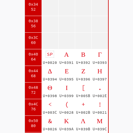
0x34
52
0x38
56
0x3C
60
Α
Β
Γ
SP
0x40
64
U+0020
U+0391
U+0392
U+0393
Δ
Ε
Ζ
Η
0x44
68
U+0394
U+0395
U+0396
U+0397
Θ
Ι
[
.
0x48
72
U+0398
U+0399
U+005B
U+002E
<
(
+
!
0x4C
76
U+003C
U+0028
U+002B
U+0021
&
Κ
Λ
Μ
0x50
80
U+0026
U+039A
U+039B
U+039C