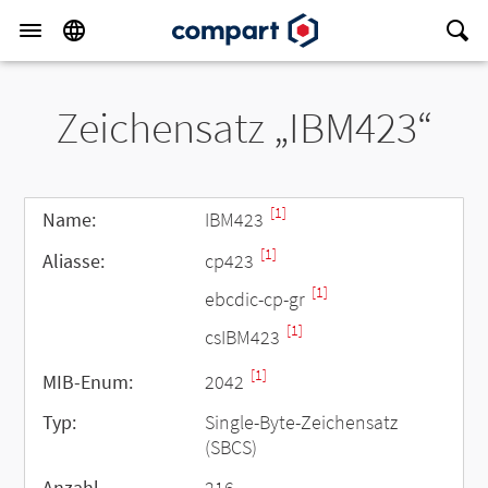
Zeichensatz „IBM423“
[1]
Name:
IBM423
[1]
Aliasse:
cp423
[1]
ebcdic-cp-gr
[1]
csIBM423
[1]
MIB-Enum:
2042
Typ:
Single-Byte-Zeichensatz
(SBCS)
Anzahl
216