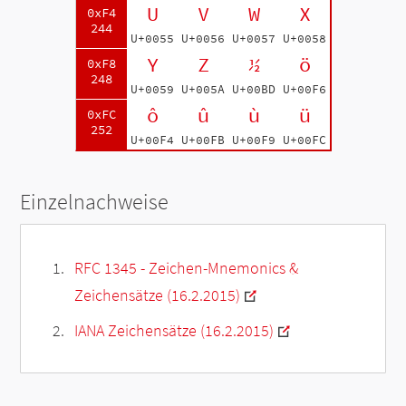
U
V
W
X
0xF4
244
U+0055
U+0056
U+0057
U+0058
Y
Z
½
ö
0xF8
248
U+0059
U+005A
U+00BD
U+00F6
ô
û
ù
ü
0xFC
252
U+00F4
U+00FB
U+00F9
U+00FC
Einzelnachweise
RFC 1345 - Zeichen-Mnemonics &
Zeichensätze (16.2.2015)
IANA Zeichensätze (16.2.2015)