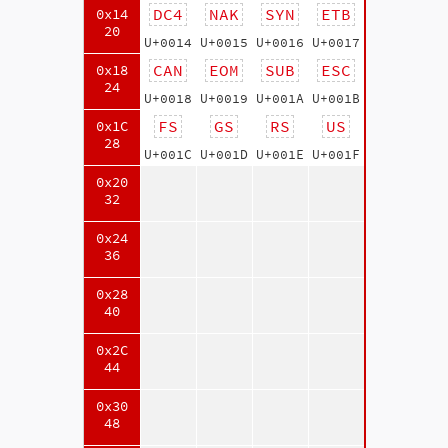
DC4
NAK
SYN
ETB
0x14
20
U+0014
U+0015
U+0016
U+0017
CAN
EOM
SUB
ESC
0x18
24
U+0018
U+0019
U+001A
U+001B
FS
GS
RS
US
0x1C
28
U+001C
U+001D
U+001E
U+001F
0x20
32
0x24
36
0x28
40
0x2C
44
0x30
48