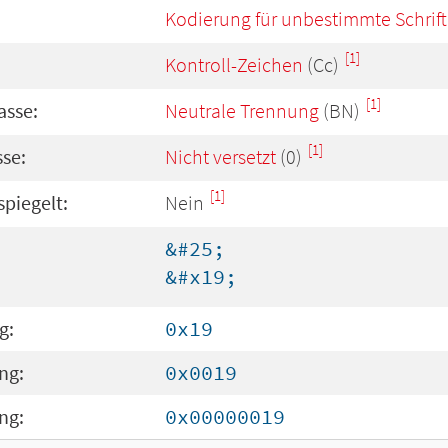
Kodierung für unbestimmte Schrift
[1]
Kontroll-Zeichen
(Cc)
[1]
asse:
Neutrale Trennung
(BN)
[1]
se:
Nicht versetzt
(0)
[1]
spiegelt:
Nein
&#25;
&#x19;
g:
0x19
ng:
0x0019
ng:
0x00000019