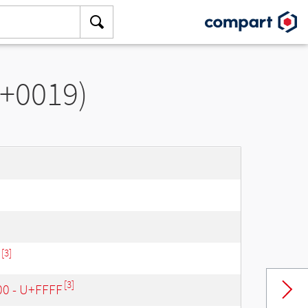
+0019)
[3]
[3]
00 - U+FFFF