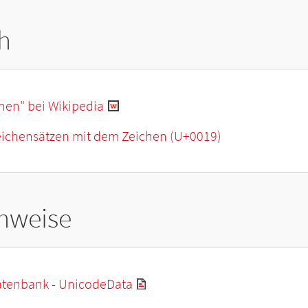
h
hen" bei Wikipedia
Zeichensätzen mit dem Zeichen (U+0019)
hweise
tenbank - UnicodeData