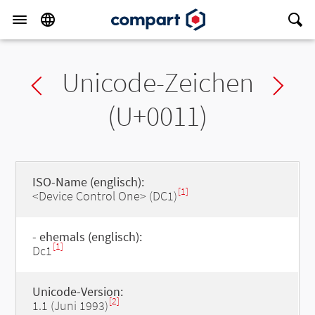
Unicode-Zeichen
Previous char
Ne
(U+0011)
ISO-Name (englisch):
[1]
<Device Control One> (DC1)
- ehemals (englisch):
[1]
Dc1
Unicode-Version:
[2]
1.1 (Juni 1993)