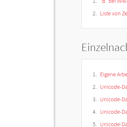
"B" bei Wik
Liste von Z
Einzelnac
Eigene Arbe
Unicode-Da
Unicode-Dat
Unicode-Da
Unicode-Da