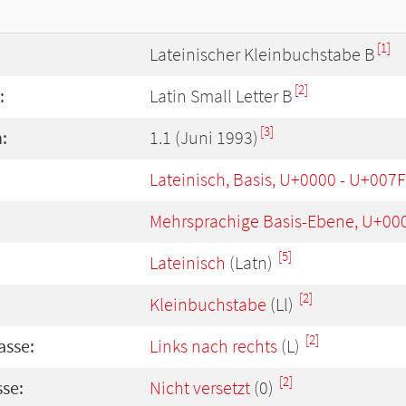
[1]
Lateinischer Kleinbuchstabe B
[2]
:
Latin Small Letter B
[3]
:
1.1 (Juni 1993)
Lateinisch, Basis, U+0000 - U+007F
Mehrsprachige Basis-Ebene, U+00
[5]
Lateinisch
(Latn)
[2]
Kleinbuchstabe
(Ll)
[2]
asse:
Links nach rechts
(L)
[2]
se:
Nicht versetzt
(0)