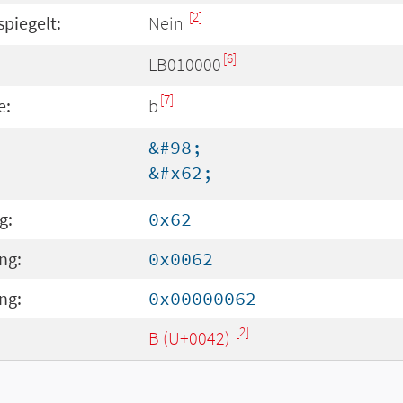
[2]
spiegelt:
Nein
[6]
LB010000
[7]
e:
b
&#98;
&#x62;
g:
0x62
ng:
0x0062
ng:
0x00000062
[2]
B (U+0042)