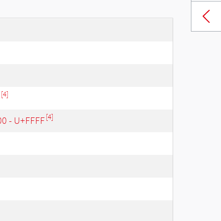
[4]
[4]
00 - U+FFFF