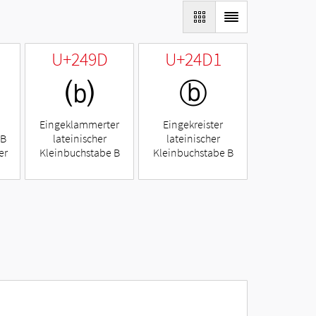
U+249D
U+24D1
⒝
ⓑ
Eingeklammerter
Eingekreister
 B
lateinischer
lateinischer
er
Kleinbuchstabe B
Kleinbuchstabe B