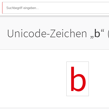
Unicode-Zeichen „
b
“
b