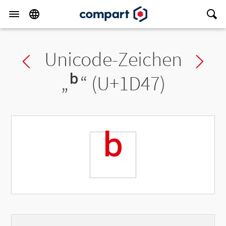
Unicode-Zeichen
Previous char
Ne
„
ᵇ
“ (U+1D47)
ᵇ