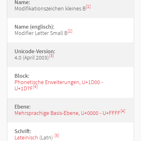
Name:
[1]
Modifikationszeichen kleines B
Name (englisch):
[2]
Modifier Letter Small B
Unicode-Version:
[3]
4.0 (April 2003)
Block:
Phonetische Erweiterungen, U+1D00 -
[4]
U+1D7F
Ebene:
[4]
Mehrsprachige Basis-Ebene, U+0000 - U+FFFF
Schrift:
[5]
Lateinisch
(Latn)