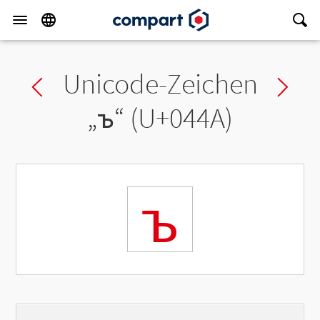
Unicode-Zeichen
Previous char
Ne
„
ъ
“ (U+044A)
ъ