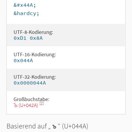
&#x44A;
&hardcy;
UTF-8-Kodierung:
0xD1 0x8A
UTF-16-Kodierung:
0x044A
UTF-32-Kodierung:
0x0000044A
Großbuchstabe:
[2]
Ъ (U+042A)
Basierend auf „
ъ
“ (U+044A)