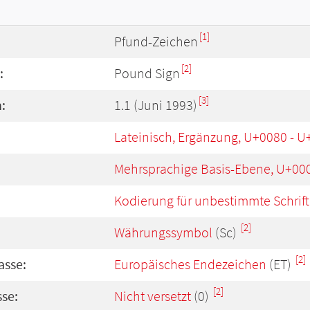
[1]
Pfund-Zeichen
[2]
:
Pound Sign
[3]
:
1.1 (Juni 1993)
Lateinisch, Ergänzung, U+0080 - 
Mehrsprachige Basis-Ebene, U+00
Kodierung für unbestimmte Schrift
[2]
Währungssymbol
(Sc)
[2]
asse:
Europäisches Endezeichen
(ET)
[2]
se:
Nicht versetzt
(0)