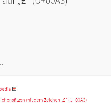
 auf „
£
“ (U+00A3)
h
ipedia
eichensätzen mit dem Zeichen „
£
“ (U+00A3)