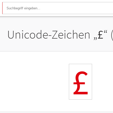
Unicode-Zeichen „
£
“
£