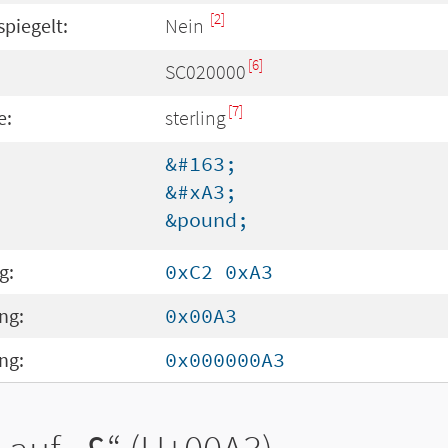
[2]
spiegelt:
Nein
[6]
SC020000
[7]
e:
sterling
&#163;
&#xA3;
&pound;
g:
0xC2 0xA3
ng:
0x00A3
ng:
0x000000A3