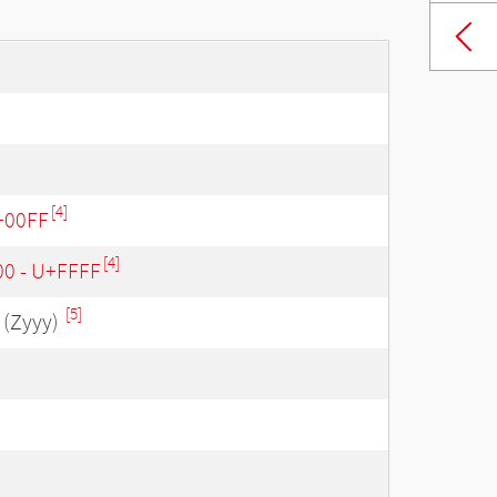
[4]
U+00FF
[4]
00 - U+FFFF
[5]
(Zyyy)