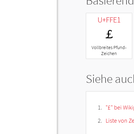
Basierend
U+FFE1
￡
Vollbreites Pfund-
Zeichen
Siehe auc
"£" bei Wik
Liste von Z