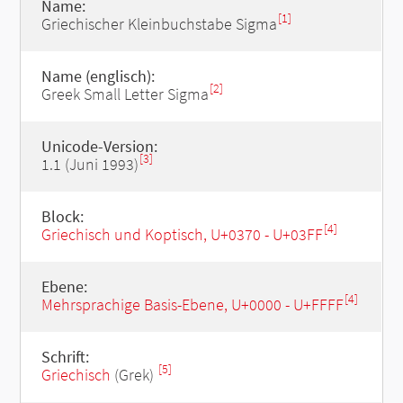
Name:
[1]
Griechischer Kleinbuchstabe Sigma
Name (englisch):
[2]
Greek Small Letter Sigma
Unicode-Version:
[3]
1.1 (Juni 1993)
Block:
[4]
Griechisch und Koptisch, U+0370 - U+03FF
Ebene:
[4]
Mehrsprachige Basis-Ebene, U+0000 - U+FFFF
Schrift:
[5]
Griechisch
(Grek)