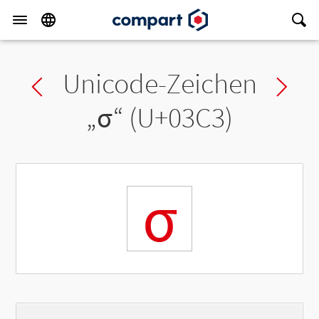
Unicode-Zeichen
Previous char
Ne
„
σ
“ (U+03C3)
σ