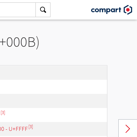
U+000B)
[3]
[3]
00 - U+FFFF