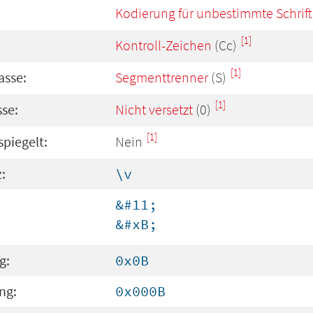
Kodierung für unbestimmte Schrift
[1]
Kontroll-Zeichen
(Cc)
[1]
asse:
Segmenttrenner
(S)
[1]
se:
Nicht versetzt
(0)
[1]
spiegelt:
Nein
:
\v
&#11;
&#xB;
g:
0x0B
ng:
0x000B