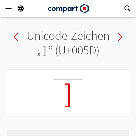
Unicode-Zeichen
Previous char
Ne
„
]
“ (U+005D)
]