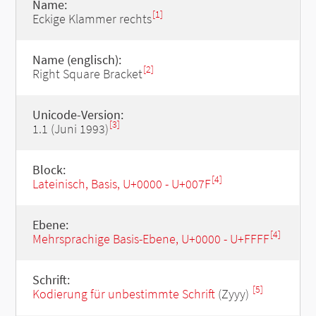
Name:
[1]
Eckige Klammer rechts
Name (englisch):
[2]
Right Square Bracket
Unicode-Version:
[3]
1.1 (Juni 1993)
Block:
[4]
Lateinisch, Basis, U+0000 - U+007F
Ebene:
[4]
Mehrsprachige Basis-Ebene, U+0000 - U+FFFF
Schrift:
[5]
Kodierung für unbestimmte Schrift
(Zyyy)