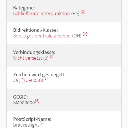
Kategorie:
[2]
Schließende Interpunktion
(Pe)
Bidirektional-Klasse:
[2]
Sonstiges neutrale Zeichen
(ON)
Verbindungsklasse:
[2]
Nicht versetzt
(0)
Zeichen wird gespiegelt:
[2]
Ja ,
[ (U+005B)
GCGID:
[6]
SM080000
PostScript-Name:
[7]
bracketright