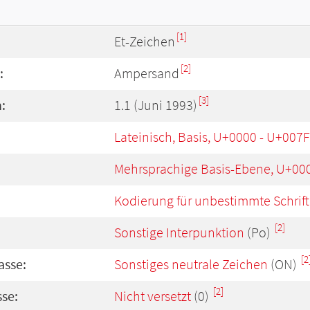
[1]
Et-Zeichen
[2]
:
Ampersand
[3]
:
1.1 (Juni 1993)
Lateinisch, Basis, U+0000 - U+007F
Mehrsprachige Basis-Ebene, U+00
Kodierung für unbestimmte Schrift
[2]
Sonstige Interpunktion
(Po)
[2
asse:
Sonstiges neutrale Zeichen
(ON)
[2]
se:
Nicht versetzt
(0)