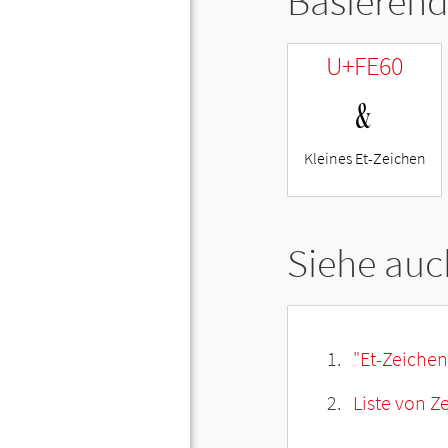
Basierend
U+FE60
﹠
Kleines Et-Zeichen
Siehe auc
"Et-Zeichen
Liste von Z