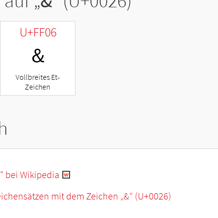
 auf „
&
“ (U+0026)
U+FF06
＆
Vollbreites Et-
Zeichen
h
" bei Wikipedia
eichensätzen mit dem Zeichen „
&
“ (U+0026)