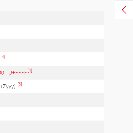
[4]
[4]
00 - U+FFFF
[5]
(Zyyy)
]