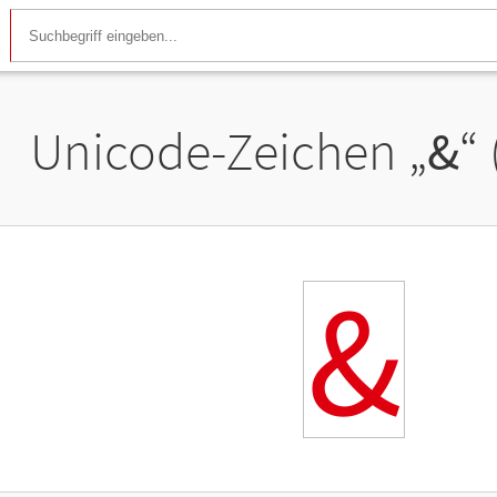
Unicode-Zeichen „
&
“
&