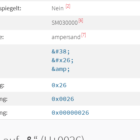
[2]
spiegelt:
Nein
[6]
SM030000
[7]
e:
ampersand
&#38;
&#x26;
&amp;
g:
0x26
ng:
0x0026
ng:
0x00000026