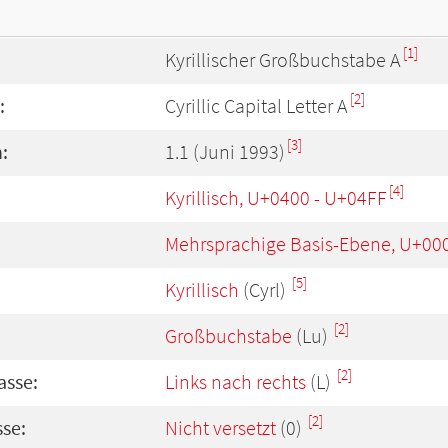
[1]
Kyrillischer Großbuchstabe A
[2]
:
Cyrillic Capital Letter A
[3]
:
1.1 (Juni 1993)
[4]
Kyrillisch, U+0400 - U+04FF
Mehrsprachige Basis-Ebene, U+00
[5]
Kyrillisch
(Cyrl)
[2]
Großbuchstabe
(Lu)
[2]
asse:
Links nach rechts
(L)
[2]
se:
Nicht versetzt
(0)