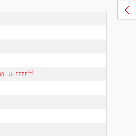
[4]
00 - U+FFFF