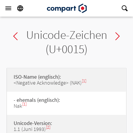
Unicode-Zeichen
Previous char
Ne
(U+0015)
ISO-Name (englisch):
[1]
<Negative Acknowledge> (NAK)
- ehemals (englisch):
[1]
Nak
Unicode-Version:
[2]
1.1 (Juni 1993)